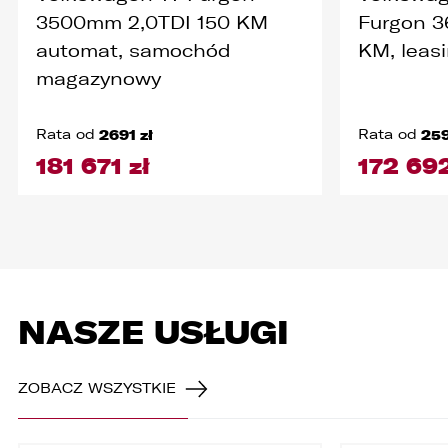
3500mm 2,0TDI 150 KM
Furgon 3
automat, samochód
KM, leas
magazynowy
Rata od
2691 zł
Rata od
259
181 671 zł
172 692
NASZE USŁUGI
ZOBACZ WSZYSTKIE