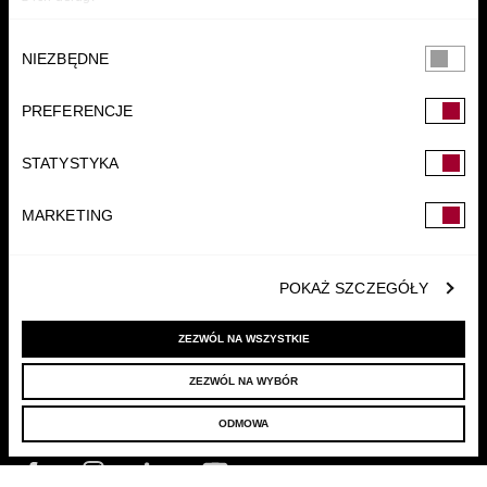
Wybór
NIEZBĘDNE
zgody
PREFERENCJE
FUNDACJA
STATYSTYKA
MARKETING
POKAŻ SZCZEGÓŁY
ZEZWÓL NA WSZYSTKIE
ZEZWÓL NA WYBÓR
© 2022 LELLEK.PL
|
POLITYKA PRYWATNOŚCI
ODMOWA