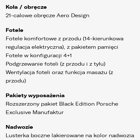
Koła / obręcze
1. wyłącznie podmioty uprawnione do uzyskania
danych osobowych na podstawie przepisów
21-calowe obręcze Aero Design
prawa,
Fotele
2. osoby upoważnione przez Administratora do
przetwarzania danych w ramach wykonywania
Fotele komfortowe z przodu (14-kierunkowa
swoich obowiązków służbowych,
regulacja elektryczna), z pakietem pamięci
3. podmioty, którym Administrator zleca
Fotele w konfiguracji 4+1
wykonanie czynności, z którymi wiąże się
Podgrzewanie foteli (z przodu i z tyłu)
konieczność przetwarzania danych (podmioty
przetwarzające).
Wentylacja foteli oraz funkcja masażu (z
przodu)
1. Państwa dane będą przechowywane przez
Administratora przez okres nie dłuższy niż
wymagają tego przepisy prawa lub do czasu
Pakiety wyposażenia
cofnięcia wcześniej udzielonej przez Państwa
zgody.
Rozszerzony pakiet Black Edition Porsche
Exclusive Manufaktur
2. Posiadają Państwo prawo do żądania od
administratora dostępu do danych osobowych,
ich sprostowania, usunięcia lub ograniczenia
Nadwozie
przetwarzania, a także prawo sprzeciwu,
Lusterka boczne lakierowane na kolor nadwozia
żądania zaprzestania przetwarzania i