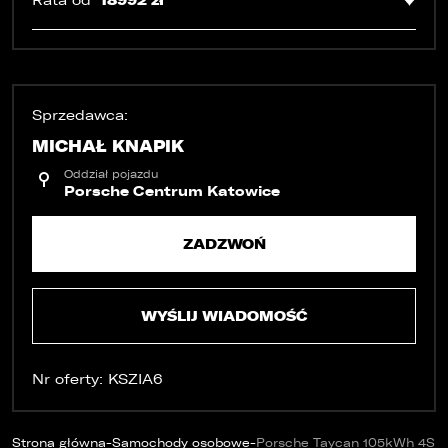
18992 zł
Rata od
Sprzedawca:
MICHAŁ KNAPIK
Oddział pojazdu
Porsche Centrum Katowice
ZADZWOŃ
PORÓWNYWARKA JEST PEŁNA!
UDOSTĘPNIANIE
WYŚLIJ WIADOMOŚĆ
W porównywarce mogą znajdować się
Wybierz gdzie chcesz udostępnić ofertę.
jednocześnie trzy samochody.
Nr oferty: KSZIA6
Wybierz samochód, który mamy zastąpić
FACEBOOK
Audi Q7 45 TDI quattro.
-
-
Strona główna
Samochody osobowe
Porsche Taycan 105kWh 4S B