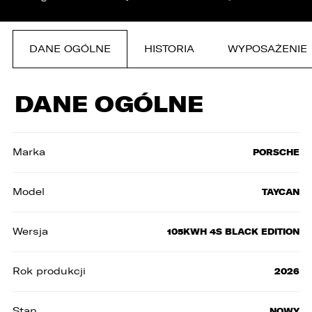
ZASTĄP
WHATSAPP
DANE OGÓLNE
HISTORIA
WYPOSAŻENIE
ZASTĄP
DANE OGÓLNE
EMAIL
ZASTĄP
Marka
PORSCHE
SKOPIUJ LINK
Model
TAYCAN
Wersja
105KWH 4S BLACK EDITION
Rok produkcji
2026
Stan
NOWY