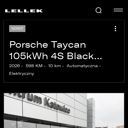
NOWY
SAMOCHODY
Porsche Taycan
105kWh 4S Black
KARIERA
Edition samochód
2026
598 KM
10 km
Automatyczna
Elektryczny
demonstracyjny
USŁUGI
Zdjęcie 1 z 34
AKTUALNOŚCI
E-LELLEK