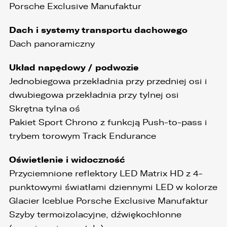
przenoszenia danych, jak również prawo do
Porsche Exclusive Manufaktur
cofnięcia zgody w dowolnym momencie bez
wpływu na zgodność z prawem przetwarzania,
Dach i systemy transportu dachowego
którego dokonano na podstawie zgody przed
jej cofnięciem
Dach panoramiczny
3. Mają Państwo prawo do wniesienia skargi do
Układ napędowy / podwozie
Prezesa Urzędu Ochrony Danych Osobowych
(PUODO) w uzasadnionych przypadkach
Jednobiegowa przekładnia przy przedniej osi i
stwierdzenia przetwarzania Państwa danych
dwubiegowa przekładnia przy tylnej osi
niezgodnego z prawem.
Skrętna tylna oś
4. Podanie danych osobowych jest
Pakiet Sport Chrono z funkcją Push-to-pass i
dobrowolne, jednakże Ich brak uniemożliwi
realizację powyższych celów oraz kontakt z
trybem torowym Track Endurance
Państwem.
Oświetlenie i widoczność
5. Dane udostępnione przez Państwa nie będą
przetwarzane w sposób zautomatyzowany i nie
Przyciemnione reflektory LED Matrix HD z 4-
będą podlegały profilowaniu.
punktowymi światłami dziennymi LED w kolorze
6. Administrator nie przekazuje danych
Glacier Iceblue Porsche Exclusive Manufaktur
osobowych do państwa trzeciego lub
Szyby termoizolacyjne, dźwiękochłonne
organizacji międzynarodowej.