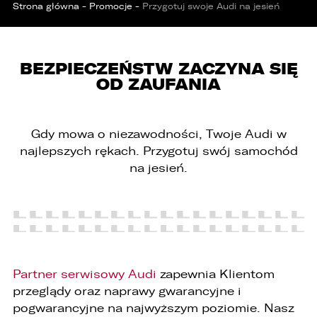
Strona główna
-
Promocje
-
Przygotuj swoje Audi na jesień
BEZPIECZEŃSTW ZACZYNA SIĘ
OD ZAUFANIA
Gdy mowa o niezawodności, Twoje Audi w
najlepszych rękach. Przygotuj swój samochód
na jesień.
PORÓWNYWARKA JEST PEŁNA!
UDOSTĘPNIANIE
W porównywarce mogą znajdować się
Wybierz gdzie chcesz udostępnić ofertę.
Partner serwisowy Audi
zapewnia Klientom
jednocześnie trzy samochody.
przeglądy oraz naprawy gwarancyjne i
Wybierz samochód, który mamy zastąpić
pogwarancyjne na najwyższym poziomie. Nasz
FACEBOOK
Audi Q7 45 TDI quattro.