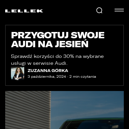
PRZYGOTUJ SWOJE
SAMOCHODY
AUDI NA JESIEŃ
KARIERA
Sprawdź korzyści do 30% na wybrane
usługi w serwisie Audi.
ZUZANNA GÓRKA
3 października, 2024 · 2 min czytania
USŁUGI
AKTUALNOŚCI
E-LELLEK