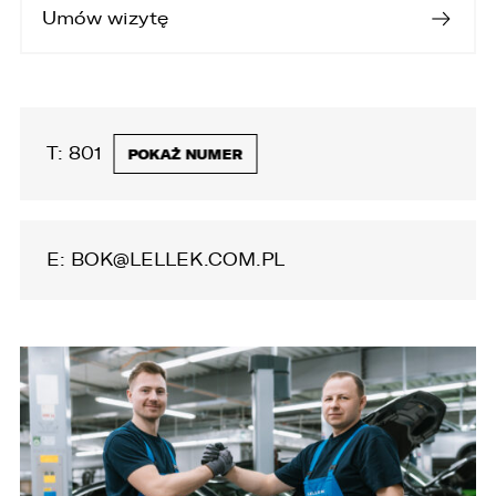
Umów wizytę
organizacji międzynarodowej.
T:
801 535 535
POKAŻ NUMER
E:
BOK@LELLEK.COM.PL