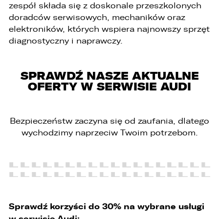
zespół składa się z doskonale przeszkolonych
doradców serwisowych, mechaników oraz
ZASTĄP
elektroników, których wspiera najnowszy sprzęt
WHATSAPP
diagnostyczny i naprawczy.
ZASTĄP
SPRAWDŹ NASZE AKTUALNE
EMAIL
OFERTY W SERWISIE AUDI
ZASTĄP
SKOPIUJ LINK
Bezpieczeństw zaczyna się od zaufania, dlatego
wychodzimy naprzeciw Twoim potrzebom.
Sprawdź korzyści do 30% na wybrane usługi
w serwisie Audi: