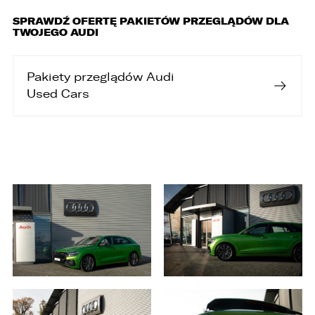
SPRAWDŹ OFERTĘ PAKIETÓW PRZEGLĄDÓW DLA
TWOJEGO AUDI
W związku z realizacją wymogów
Rozporządzenia Parlamentu Europejskiego i
Rady (UE) 2016/679 z dnia 27 kwietnia 2016 r. w
Pakiety przeglądów Audi
sprawie ochrony osób fizycznych w związku z
Used Cars
przetwarzaniem danych osobowych i w sprawie
swobodnego przepływu takich danych oraz
uchylenia dyrektywy 95/46/WE (ogólne
rozporządzenie o ochronie danych „RODO”),
informujemy o zasadach przetwarzania
Państwa danych osobowych oraz o
przysługujących Państwu prawach z tym
związanych.
1. Współadministratorami danych osobowych
są:
1. LELLEK sp. z o.o. ul. Opolska 2c 45-960 Opole,
2. LELLEK Gliwice sp. z o.o. ul. Portowa 2 44-100
Gliwice,
3. LELLEK Koźle sp. z o.o. ul. B. Chrobrego 25 47-
200 Kędzierzyn- Koźle,
4. LELLEK Katowice sp. z o.o. Oddział w