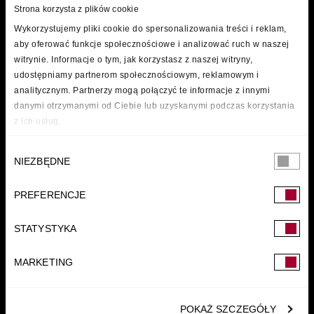
Strona korzysta z plików cookie
Wykorzystujemy pliki cookie do spersonalizowania treści i reklam,
aby oferować funkcje społecznościowe i analizować ruch w naszej
witrynie. Informacje o tym, jak korzystasz z naszej witryny,
udostępniamy partnerom społecznościowym, reklamowym i
analitycznym. Partnerzy mogą połączyć te informacje z innymi
danymi otrzymanymi od Ciebie lub uzyskanymi podczas korzystania
z ich usług.
Wybór
NIEZBĘDNE
zgody
PREFERENCJE
FUNDACJA
STATYSTYKA
MARKETING
POKAŻ SZCZEGÓŁY