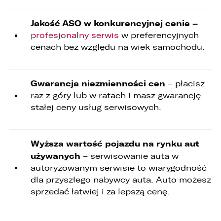
1. Odbiorcami Państwa danych osobowych
będą:
Jakość ASO w konkurencyjnej cenie –
1. wyłącznie podmioty uprawnione do uzyskania
profesjonalny serwis
w preferencyjnych
danych osobowych na podstawie przepisów
cenach bez względu na wiek samochodu.
prawa,
2. osoby upoważnione przez Administratora do
przetwarzania danych w ramach wykonywania
Gwarancja niezmienności cen
– płacisz
swoich obowiązków służbowych,
raz z góry lub w ratach i masz gwarancję
3. podmioty, którym Administrator zleca
stałej ceny usług serwisowych.
wykonanie czynności, z którymi wiąże się
konieczność przetwarzania danych (podmioty
przetwarzające).
Wyższa wartość pojazdu na rynku aut
1. Państwa dane będą przechowywane przez
używanych
– serwisowanie auta w
Administratora przez okres nie dłuższy niż
wymagają tego przepisy prawa lub do czasu
autoryzowanym serwisie to wiarygodność
cofnięcia wcześniej udzielonej przez Państwa
dla przyszłego nabywcy auta. Auto możesz
zgody.
sprzedać łatwiej i za lepszą cenę.
2. Posiadają Państwo prawo do żądania od
administratora dostępu do danych osobowych,
ich sprostowania, usunięcia lub ograniczenia