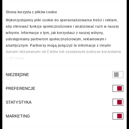
Strona korzysta z plików cookie
Wykorzystujemy pliki cookie do spersonalizowania treści i reklam,
aby oferować funkcje społecznościowe i analizować ruch w naszej
witrynie. Informacje o tym, jak korzystasz z naszej witryny,
udostępniamy partnerom społecznościowym, reklamowym i
analitycznym. Partnerzy mogą połączyć te informacje z innymi
danymi otrzymanymi od Ciebie lub uzyskanymi podczas korzystania
z ich usług.
Wybór
NIEZBĘDNE
zgody
PREFERENCJE
FUNDACJA
STATYSTYKA
MARKETING