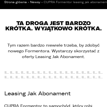
Strona główna
-
Newsy
-
CUPRA Formentor leasing jak abonamen
TA DROGA JEST BARDZO
KRÓTKA. WYJĄTKOWO KRÓTKA.
Tym razem bardzo niewiele trzeba, by zdobyć
nowego Formentora. Wystarczy skorzystać z
oferty Leasing Jak Abonament.
PORÓWNYWARKA JEST PEŁNA!
UDOSTĘPNIANIE
W porównywarce mogą znajdować się
Wybierz gdzie chcesz udostępnić ofertę.
jednocześnie trzy samochody.
Wybierz samochód, który mamy zastąpić
FACEBOOK
Leasing Jak Abonament
Audi Q7 45 TDI quattro.
CUPRA Formentor to samochód, który robi