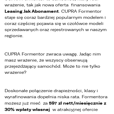
ZASTĄP
wrażenie, tak jak nowa oferta finansowania
WHATSAPP
Leasing Jak Abonament
. CUPRA Formentor
staje się coraz bardziej popularnym modelem i
ZASTĄP
coraz częściej pojawia się w czołówce modeli
EMAIL
sprzedawanych oraz rejestrowanych w naszym
regionie.
ZASTĄP
SKOPIUJ LINK
CUPRA Formentor zwraca uwagę. Jadąc nim
masz wrażenie, że wszyscy obserwują
przejeżdżający samochód. Może to nie tylko
wrażenie?
Doskonałe połączenie drapieżności, klasy i
wyrafinowania dopełnia niska rata. Formentora
597 zł nett/miesięcznie z
możesz już mieć za
30% wpłaty własnej
w atrakcyjnej ofercie