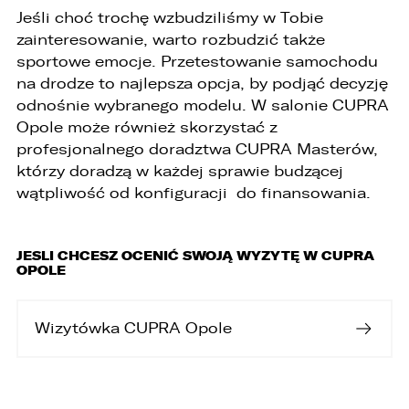
którego dokonano na podstawie zgody przed
Jeśli choć trochę wzbudziliśmy w Tobie
jej cofnięciem
zainteresowanie, warto rozbudzić także
3. Mają Państwo prawo do wniesienia skargi do
sportowe emocje. Przetestowanie samochodu
Prezesa Urzędu Ochrony Danych Osobowych
na drodze to najlepsza opcja, by podjąć decyzję
(PUODO) w uzasadnionych przypadkach
stwierdzenia przetwarzania Państwa danych
odnośnie wybranego modelu. W salonie CUPRA
niezgodnego z prawem.
Opole może również skorzystać z
profesjonalnego doradztwa CUPRA Masterów,
4. Podanie danych osobowych jest
dobrowolne, jednakże Ich brak uniemożliwi
którzy doradzą w każdej sprawie budzącej
realizację powyższych celów oraz kontakt z
wątpliwość od konfiguracji do finansowania.
Państwem.
5. Dane udostępnione przez Państwa nie będą
przetwarzane w sposób zautomatyzowany i nie
JESLI CHCESZ OCENIĆ SWOJĄ WYZYTĘ W CUPRA
będą podlegały profilowaniu.
OPOLE
6. Administrator nie przekazuje danych
osobowych do państwa trzeciego lub
Wizytówka CUPRA Opole
organizacji międzynarodowej.