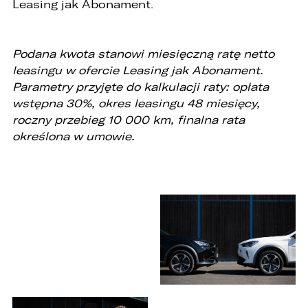
Leasing jak Abonament.
Podana kwota stanowi miesięczną ratę netto
leasingu w ofercie Leasing jak Abonament.
Parametry przyjęte do kalkulacji raty: opłata
wstępna 30%, okres leasingu 48 miesięcy,
roczny przebieg 10 000 km, finalna rata
określona w umowie.
W związku z realizacją wymogów
Rozporządzenia Parlamentu Europejskiego i
Rady (UE) 2016/679 z dnia 27 kwietnia 2016 r. w