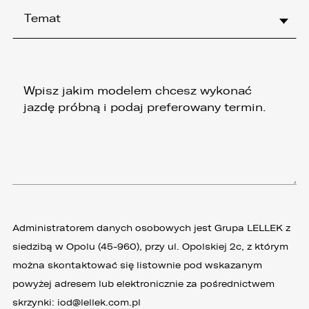
jej cofnięciem
Temat
3. Mają Państwo prawo do wniesienia skargi do
Prezesa Urzędu Ochrony Danych Osobowych
(PUODO) w uzasadnionych przypadkach
stwierdzenia przetwarzania Państwa danych
niezgodnego z prawem.
4. Podanie danych osobowych jest
dobrowolne, jednakże Ich brak uniemożliwi
realizację powyższych celów oraz kontakt z
Państwem.
5. Dane udostępnione przez Państwa nie będą
przetwarzane w sposób zautomatyzowany i nie
będą podlegały profilowaniu.
6. Administrator nie przekazuje danych
osobowych do państwa trzeciego lub
Administratorem danych osobowych jest Grupa LELLEK z
organizacji międzynarodowej.
siedzibą w Opolu (45-960), przy ul. Opolskiej 2c, z którym
można skontaktować się listownie pod wskazanym
powyżej adresem lub elektronicznie za pośrednictwem
skrzynki:
iod@lellek.com.pl