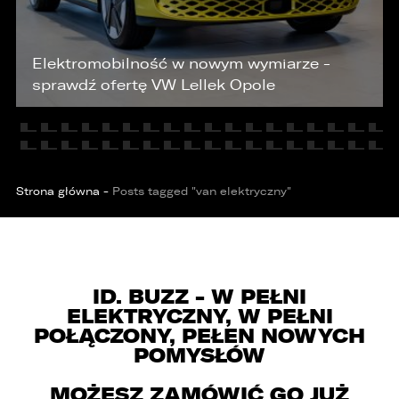
KONTAKT
Elektromobilność w nowym wymiarze -
sprawdź ofertę VW Lellek Opole
Strona główna
-
Posts tagged "van elektryczny"
ID. BUZZ - W PEŁNI
ELEKTRYCZNY, W PEŁNI
POŁĄCZONY, PEŁEN NOWYCH
POMYSŁÓW
MOŻESZ ZAMÓWIĆ GO JUŻ