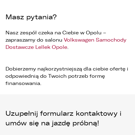
2. Numer telefonu – Biuro Obsługi Klienta: 801
535 535.
Masz pytania?
3. Państwa dane osobowe przetwarzane będą
w celu:
Nasz zespół czeka na Ciebie w Opolu –
1. podniesienia bezpieczeństwa i rzetelności
zapraszamy do salonu
Volkswagen Samochody
obsługi klienta,
Dostawcze Lellek Opole
.
2. przygotowania oferty;
3. weryfikacji możliwości zawarcia umowy,
Dobierzemy najkorzystniejszą dla ciebie ofertę i
odpowiednią do Twoich potrzeb formę
4. realizacji usług,
finansowania.
5. obsługi zgłoszeń i udzielania odpowiedzi na
zgłoszenia.
1. Odbiorcami Państwa danych osobowych
będą:
Uzupełnij formularz kontaktowy i
1. wyłącznie podmioty uprawnione do uzyskania
umów się na jazdę próbną!
danych osobowych na podstawie przepisów
prawa,