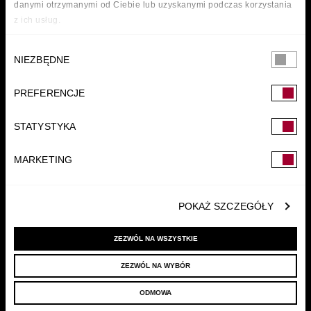
danymi otrzymanymi od Ciebie lub uzyskanymi podczas korzystania
z ich usług.
Wybór
NIEZBĘDNE
zgody
PREFERENCJE
FUNDACJA
STATYSTYKA
MARKETING
POKAŻ SZCZEGÓŁY
ZEZWÓL NA WSZYSTKIE
ZEZWÓL NA WYBÓR
© 2022 LELLEK.PL
|
POLITYKA PRYWATNOŚCI
ODMOWA