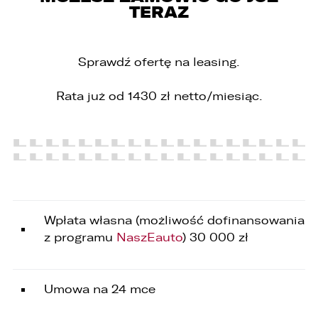
TERAZ
PORÓWNYWARKA JEST PEŁNA!
UDOSTĘPNIANIE
W porównywarce mogą znajdować się
Wybierz gdzie chcesz udostępnić ofertę.
Sprawdź ofertę na leasing.
jednocześnie trzy samochody.
Wybierz samochód, który mamy zastąpić
Rata już od 1430 zł netto/miesiąc.
FACEBOOK
Audi Q7 45 TDI quattro.
ZASTĄP
WHATSAPP
ZASTĄP
Wpłata własna (możliwość dofinansowania
EMAIL
z programu
NaszEauto
) 30 000 zł
ZASTĄP
SKOPIUJ LINK
Umowa na 24 mce