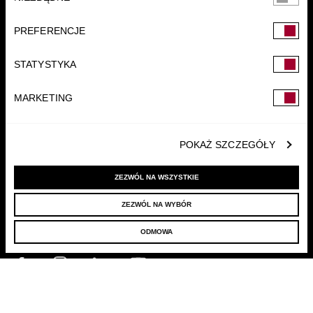
zgody
PREFERENCJE
FUNDACJA
STATYSTYKA
MARKETING
POKAŻ SZCZEGÓŁY
ZEZWÓL NA WSZYSTKIE
ZEZWÓL NA WYBÓR
© 2022 LELLEK.PL
|
POLITYKA PRYWATNOŚCI
ODMOWA