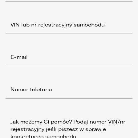
przenoszenia danych, jak również prawo do
cofnięcia zgody w dowolnym momencie bez
wpływu na zgodność z prawem przetwarzania,
którego dokonano na podstawie zgody przed
jej cofnięciem
3. Mają Państwo prawo do wniesienia skargi do
Prezesa Urzędu Ochrony Danych Osobowych
(PUODO) w uzasadnionych przypadkach
stwierdzenia przetwarzania Państwa danych
niezgodnego z prawem.
4. Podanie danych osobowych jest
dobrowolne, jednakże Ich brak uniemożliwi
realizację powyższych celów oraz kontakt z
Państwem.
5. Dane udostępnione przez Państwa nie będą
przetwarzane w sposób zautomatyzowany i nie
będą podlegały profilowaniu.
6. Administrator nie przekazuje danych
osobowych do państwa trzeciego lub
organizacji międzynarodowej.