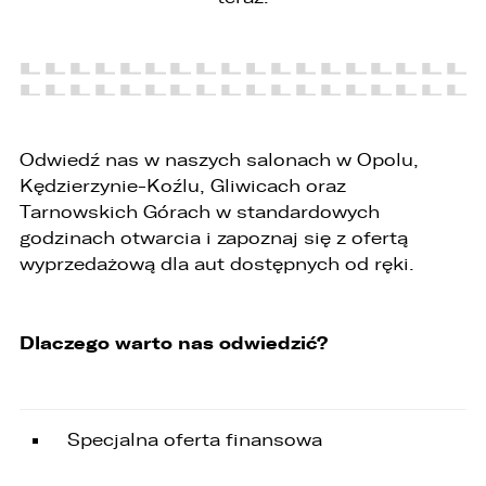
PORÓWNYWARKA JEST PEŁNA!
UDOSTĘPNIANIE
W porównywarce mogą znajdować się
Wybierz gdzie chcesz udostępnić ofertę.
jednocześnie trzy samochody.
Odwiedź nas w naszych salonach w Opolu,
Kędzierzynie-Koźlu, Gliwicach oraz
Wybierz samochód, który mamy zastąpić
FACEBOOK
Audi Q7 45 TDI quattro.
Tarnowskich Górach w standardowych
godzinach otwarcia i zapoznaj się z ofertą
wyprzedażową dla aut dostępnych od ręki.
ZASTĄP
WHATSAPP
Dlaczego warto nas odwiedzić?
ZASTĄP
EMAIL
ZASTĄP
Specjalna oferta finansowa
SKOPIUJ LINK