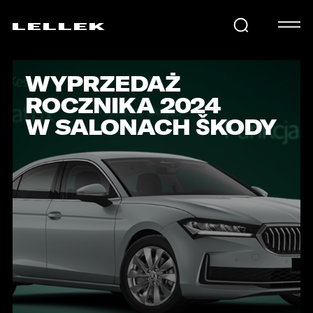
WYPRZEDAŻ
SAMOCHODY
ROCZNIKA 2024
W SALONACH ŠKODY
KARIERA
USŁUGI
AKTUALNOŚCI
E-LELLEK