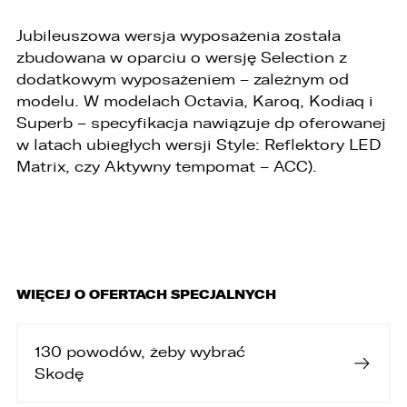
5. 3L.PL. z o.o. ul. Opolska 2c 45-960 Opole.
Jubileuszowa wersja wyposażenia została
1. Kontakt z Inspektorem Ochrony Danych -
zbudowana w oparciu o wersję Selection z
iod@lellek.com.pl
dodatkowym wyposażeniem – zależnym od
2. Numer telefonu – Biuro Obsługi Klienta: 801
modelu. W modelach Octavia, Karoq, Kodiaq i
535 535.
Superb – specyfikacja nawiązuje dp oferowanej
3. Państwa dane osobowe przetwarzane będą
w latach ubiegłych wersji Style: Reflektory LED
w celu:
Matrix, czy Aktywny tempomat – ACC).
1. podniesienia bezpieczeństwa i rzetelności
obsługi klienta,
2. przygotowania oferty;
3. weryfikacji możliwości zawarcia umowy,
WIĘCEJ O OFERTACH SPECJALNYCH
4. realizacji usług,
5. obsługi zgłoszeń i udzielania odpowiedzi na
130 powodów, żeby wybrać
zgłoszenia.
Skodę
1. Odbiorcami Państwa danych osobowych
będą: