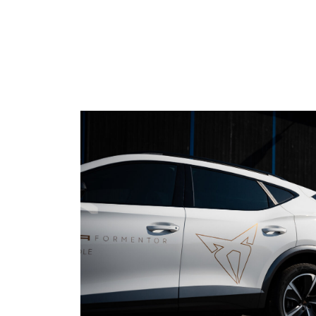
4
u
5
z
6
t