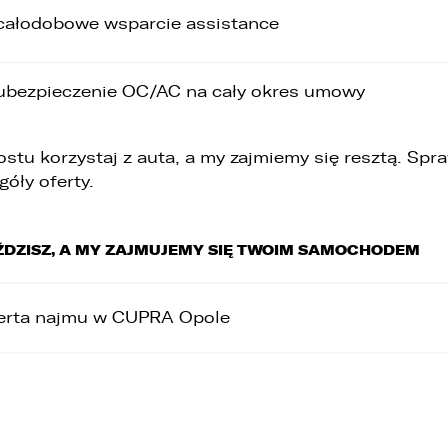
całodobowe wsparcie assistance
ubezpieczenie OC/AC na cały okres umowy
ostu korzystaj z auta, a my zajmiemy się resztą. Spr
góły oferty.
ŹDZISZ, A MY ZAJMUJEMY SIĘ TWOIM SAMOCHODEM
erta najmu w CUPRA Opole