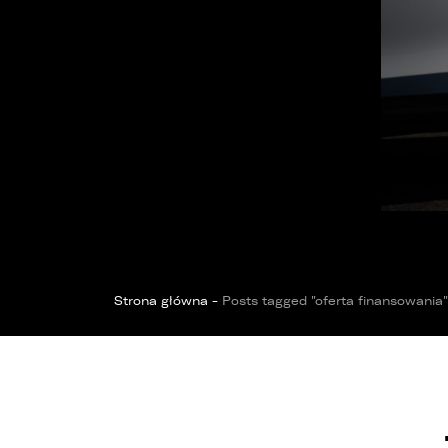
OPOL
Sprawdzenie samochodu
Wrocław
Funda
ZOBACZ WSZYSTKIE
Sopot
Kędzierzyn-Koźle
Bytom
Strona główna
-
Posts tagged "oferta finansowania"