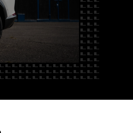
 NAS
O