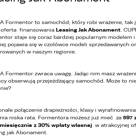
1. LELLEK sp. z o.o. ul. Opolska 2c 45-960 Opole,
2. LELLEK Gliwice sp. z o.o. ul. Portowa 2 44-100 Gliwice,
3. LELLEK Koźle sp. z o.o. ul. B. Chrobrego 25 47-200 Kędzierzyn- Koźle,
 Formentor to samochód, który robi wrażenie, tak 
4. LELLEK Katowice sp. z o.o. Oddział w Katowicach ul. T. Kościuszki 328 40-
Leasing Jak Abonament
oferta finansowania
. CU
608 Katowice,
5. 3L.PL. z o.o. ul. Opolska 2c 45-960 Opole.
ntor staje się coraz bardziej popularnym modelem i
iej pojawia się w czołówce modeli sprzedawanych o
. Kontakt z Inspektorem Ochrony Danych -
iod@lellek.com.pl
trowanych w naszym regionie.
. Numer telefonu – Biuro Obsługi Klienta: 801 535 535.
. Państwa dane osobowe przetwarzane będą w celu:
 Formentor zwraca uwagę. Jadąc nim masz wrażeni
1. podniesienia bezpieczeństwa i rzetelności obsługi klienta,
cy obserwują przejeżdżający samochód. Może to nie
nie?
2. przygotowania oferty;
3. weryfikacji możliwości zawarcia umowy,
nałe połączenie drapieżności, klasy i wyrafinowania
4. realizacji usług,
597 z
nia niska rata. Formentora możesz już mieć za
5. obsługi zgłoszeń i udzielania odpowiedzi na zgłoszenia.
miesięcznie z 30% wpłaty własnej
w atrakcyjnej of
ng jak Abonament.
. Odbiorcami Państwa danych osobowych będą: