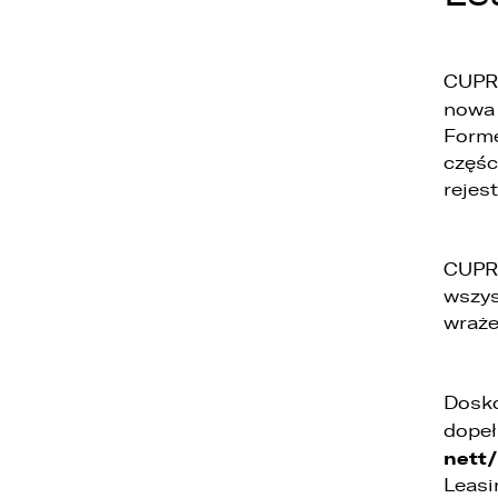
CUPRA
nowa 
Forme
częśc
1
rejes
2
3
CUPRA
wszys
wraże
Dosko
dopeł
nett/
Leasi
1