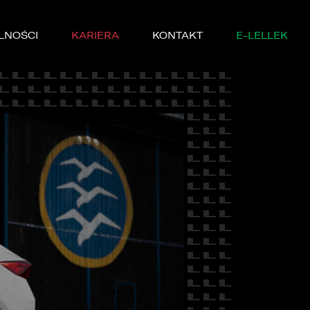
LNOŚCI
KARIERA
KONTAKT
E-LELLEK
MARKI
SERWISIE
YCZNE
DĘ PRÓBNĄ