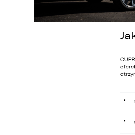
Ja
CUPRA
oferc
otrzy