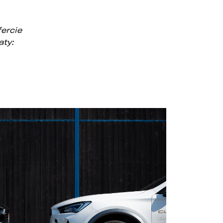
ercie
aty:
e
s