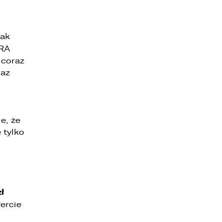
jak
PRA
 coraz
raz
e, że
 tylko
ł
ercie