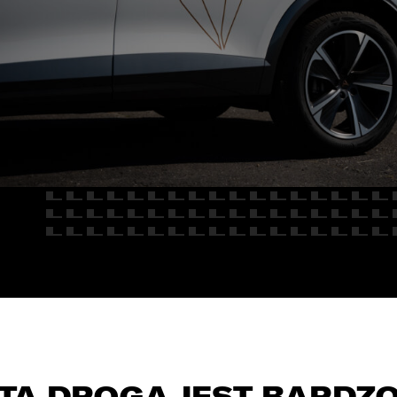
E
Kredyty
cja
Car detailing
Fakturatka
NAPISZ DO
Stacja kontroli pojazdów
Ubezpieczenia
Serwis mechaniczny
Sprawdzenie samochodu
TA DROGA JEST BARDZ