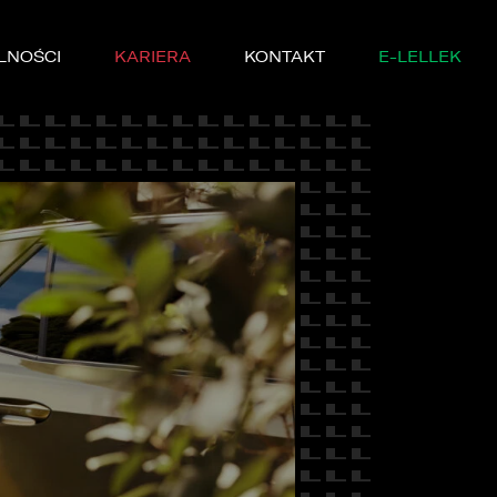
LNOŚCI
KARIERA
KONTAKT
E-LELLEK
MARKI
SERWISIE
YCZNE
DĘ PRÓBNĄ