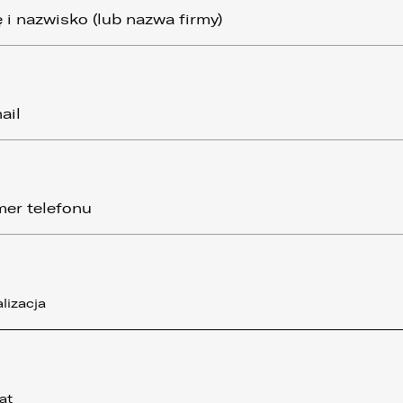
lizacja
at