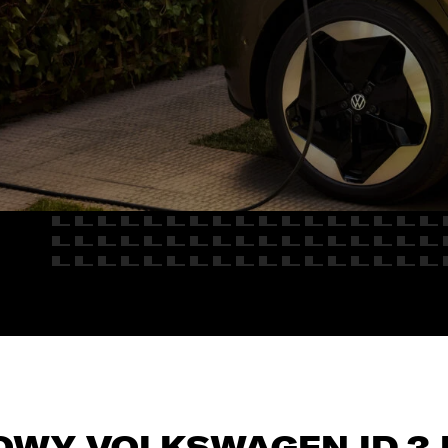
E
Kredyty
cja
Car detailing
Fakturatka
NAPISZ DO
Stacja kontroli pojazdów
Ubezpieczenia
Serwis mechaniczny
Sprawdzenie samochodu
OWY VOLKSWAGEN ID.3 