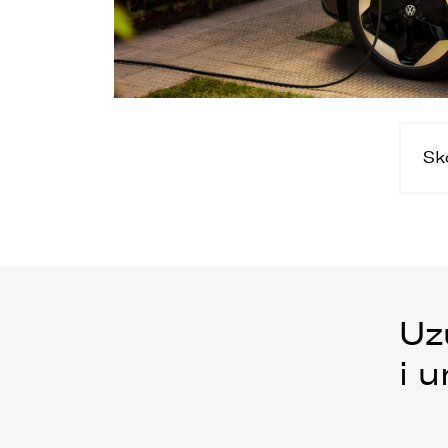
Sk
Uz
i 