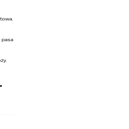
rtowa.
a pasa
ży.
…