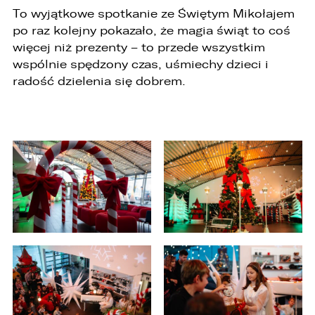
To wyjątkowe spotkanie ze Świętym Mikołajem
po raz kolejny pokazało, że magia świąt to coś
więcej niż prezenty – to przede wszystkim
wspólnie spędzony czas, uśmiechy dzieci i
radość dzielenia się dobrem.
W związku z realizacją wymogów
Rozporządzenia Parlamentu Europejskiego i
Rady (UE) 2016/679 z dnia 27 kwietnia 2016 r. w