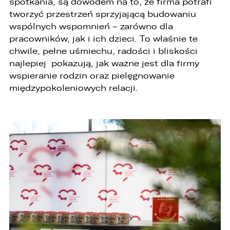
spotkania, są dowodem na to, że firma potrafi
jej cofnięciem
tworzyć przestrzeń sprzyjającą budowaniu
wspólnych wspomnień – zarówno dla
3. Mają Państwo prawo do wniesienia skargi do
Prezesa Urzędu Ochrony Danych Osobowych
pracowników, jak i ich dzieci. To właśnie te
(PUODO) w uzasadnionych przypadkach
chwile, pełne uśmiechu, radości i bliskości
stwierdzenia przetwarzania Państwa danych
najlepiej pokazują, jak ważne jest dla firmy
niezgodnego z prawem.
wspieranie rodzin oraz pielęgnowanie
4. Podanie danych osobowych jest
międzypokoleniowych relacji.
dobrowolne, jednakże Ich brak uniemożliwi
realizację powyższych celów oraz kontakt z
Państwem.
5. Dane udostępnione przez Państwa nie będą
przetwarzane w sposób zautomatyzowany i nie
będą podlegały profilowaniu.
6. Administrator nie przekazuje danych
osobowych do państwa trzeciego lub
organizacji międzynarodowej.