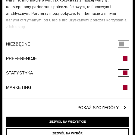
witrynie. Informacje o tym, jak korzystasz z naszej witryny,
udostępniamy partnerom społecznościowym, reklamowym i
analitycznym. Partnerzy mogą połączyć te informacje z innymi
danymi otrzymanymi od Ciebie lub uzyskanymi podczas korzystania
z ich usług.
Wybór
NIEZBĘDNE
zgody
PREFERENCJE
FUNDACJA
STATYSTYKA
MARKETING
POKAŻ SZCZEGÓŁY
ZEZWÓL NA WSZYSTKIE
ZEZWÓL NA WYBÓR