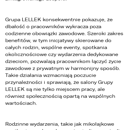
2. osoby upoważnione przez Administratora do
przetwarzania danych w ramach wykonywania
Grupa LELLEK konsekwentnie pokazuje, że
swoich obowiązków służbowych,
dbałość o pracowników wykracza poza
3. podmioty, którym Administrator zleca
codzienne obowiązki zawodowe. Szeroki zakres
wykonanie czynności, z którymi wiąże się
benefitów, w tym inicjatywy skierowane do
konieczność przetwarzania danych (podmioty
przetwarzające).
całych rodzin, wspólne eventy, spotkania
okolicznościowe czy wydarzenia dedykowane
1. Państwa dane będą przechowywane przez
dzieciom, pozwalają pracownikom łączyć życie
Administratora przez okres nie dłuższy niż
wymagają tego przepisy prawa lub do czasu
zawodowe z prywatnym w harmonijny sposób.
cofnięcia wcześniej udzielonej przez Państwa
Takie działania wzmacniają poczucie
zgody.
przynależności i sprawiają, że salony Grupy
2. Posiadają Państwo prawo do żądania od
LELLEK są nie tylko miejscem pracy, ale
administratora dostępu do danych osobowych,
również społecznością opartą na wspólnych
ich sprostowania, usunięcia lub ograniczenia
wartościach.
przetwarzania, a także prawo sprzeciwu,
żądania zaprzestania przetwarzania i
przenoszenia danych, jak również prawo do
cofnięcia zgody w dowolnym momencie bez
Rodzinne wydarzenia, takie jak mikołajkowe
wpływu na zgodność z prawem przetwarzania,
którego dokonano na podstawie zgody przed