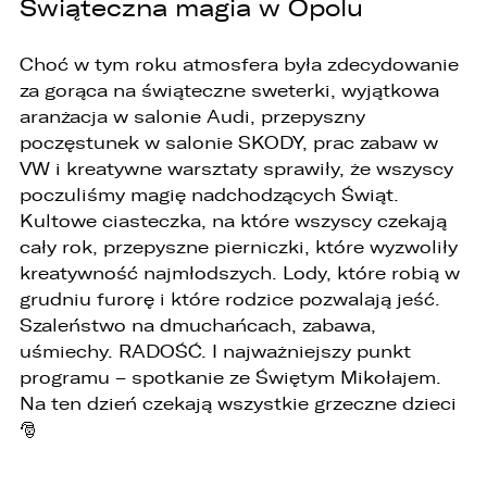
Świąteczna magia w Opolu
PORÓWNYWARKA JEST PEŁNA!
UDOSTĘPNIANIE
Choć w tym roku atmosfera była zdecydowanie
za gorąca na świąteczne sweterki, wyjątkowa
W porównywarce mogą znajdować się
Wybierz gdzie chcesz udostępnić ofertę.
jednocześnie trzy samochody.
aranżacja w salonie Audi, przepyszny
poczęstunek w salonie SKODY, prac zabaw w
Wybierz samochód, który mamy zastąpić
FACEBOOK
Audi Q7 45 TDI quattro.
VW i kreatywne warsztaty sprawiły, że wszyscy
poczuliśmy magię nadchodzących Świąt.
Kultowe ciasteczka, na które wszyscy czekają
ZASTĄP
cały rok, przepyszne pierniczki, które wyzwoliły
WHATSAPP
kreatywność najmłodszych. Lody, które robią w
grudniu furorę i które rodzice pozwalają jeść.
ZASTĄP
Szaleństwo na dmuchańcach, zabawa,
EMAIL
uśmiechy. RADOŚĆ. I najważniejszy punkt
programu – spotkanie ze Świętym Mikołajem.
ZASTĄP
Na ten dzień czekają wszystkie grzeczne dzieci
🎅
SKOPIUJ LINK