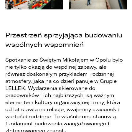
2. Numer telefonu – Biuro Obsługi Klienta: 801
535 535.
3. Państwa dane osobowe przetwarzane będą
w celu:
Przestrzeń sprzyjająca budowaniu
1. podniesienia bezpieczeństwa i rzetelności
wspólnych wspomnień
obsługi klienta,
2. przygotowania oferty;
Spotkanie ze Świętym Mikołajem w Opolu było
nie tylko okazją do wspólnej zabawy, ale
3. weryfikacji możliwości zawarcia umowy,
również doskonałym przykładem rodzinnej
4. realizacji usług,
atmosfery, jaka na co dzień panuje w Grupie
LELLEK. Wydarzenia skierowane do
5. obsługi zgłoszeń i udzielania odpowiedzi na
zgłoszenia.
pracowników i ich najbliższych, są ważnym
elementem kultury organizacyjnej firmy, która
1. Odbiorcami Państwa danych osobowych
od lat stawia na relacje, wzajemny szacunek i
będą:
wartości rodzinne. To właśnie one stanowią
1. wyłącznie podmioty uprawnione do uzyskania
fundament budowania zaangażowanego i
danych osobowych na podstawie przepisów
zintegrowanego zespołu.
prawa,