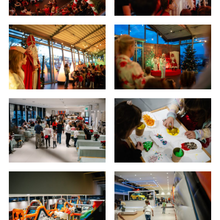
sprawie ochrony osób fizycznych w związku z
przetwarzaniem danych osobowych i w sprawie
swobodnego przepływu takich danych oraz
uchylenia dyrektywy 95/46/WE (ogólne
rozporządzenie o ochronie danych „RODO”),
informujemy o zasadach przetwarzania
Państwa danych osobowych oraz o
przysługujących Państwu prawach z tym
związanych.
1. Współadministratorami danych osobowych
są:
1. LELLEK sp. z o.o. ul. Opolska 2c 45-960 Opole,
2. LELLEK Gliwice sp. z o.o. ul. Portowa 2 44-100
Gliwice,
3. LELLEK Koźle sp. z o.o. ul. B. Chrobrego 25 47-
200 Kędzierzyn- Koźle,
4. LELLEK Katowice sp. z o.o. Oddział w
Katowicach ul. T. Kościuszki 328 40-608
Katowice,
5. 3L.PL. z o.o. ul. Opolska 2c 45-960 Opole.
1. Kontakt z Inspektorem Ochrony Danych -
iod@lellek.com.pl