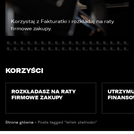
KONTAKT
Korzystaj z Fakturatki i rozkładaj na raty
firmowe zakupy.
KORZYŚCI
ROZKŁADASZ NA RATY
UTRZYMU
FIRMOWE ZAKUPY
FINANS
Strona główna
-
Posts tagged "lellek płatności"