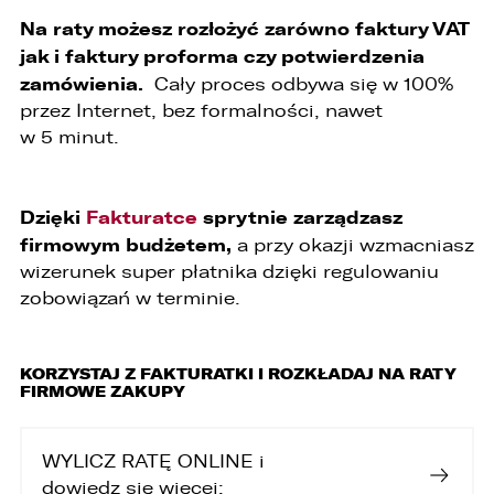
zgłoszenia.
Na raty możesz rozłożyć zarówno faktury VAT
1. Odbiorcami Państwa danych osobowych
jak i faktury proforma czy potwierdzenia
będą:
zamówienia.
Cały proces odbywa się w 100%
przez Internet, bez formalności, nawet
1. wyłącznie podmioty uprawnione do uzyskania
danych osobowych na podstawie przepisów
w 5 minut.
prawa,
2. osoby upoważnione przez Administratora do
przetwarzania danych w ramach wykonywania
Dzięki
Fakturatce
sprytnie zarządzasz
swoich obowiązków służbowych,
firmowym budżetem,
a przy okazji wzmacniasz
3. podmioty, którym Administrator zleca
wizerunek super płatnika dzięki regulowaniu
wykonanie czynności, z którymi wiąże się
zobowiązań w terminie.
konieczność przetwarzania danych (podmioty
przetwarzające).
1. Państwa dane będą przechowywane przez
KORZYSTAJ Z FAKTURATKI I ROZKŁADAJ NA RATY
Administratora przez okres nie dłuższy niż
FIRMOWE ZAKUPY
wymagają tego przepisy prawa lub do czasu
cofnięcia wcześniej udzielonej przez Państwa
zgody.
WYLICZ RATĘ ONLINE i
dowiedz się więcej:
2. Posiadają Państwo prawo do żądania od