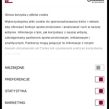
Strona korzysta z plików cookie
Wykorzystujemy pliki cookie do spersonalizowania treści i reklam,
aby oferować funkcje społecznościowe i analizować ruch w naszej
witrynie. Informacje o tym, jak korzystasz z naszej witryny,
udostępniamy partnerom społecznościowym, reklamowym i
analitycznym. Partnerzy mogą połączyć te informacje z innymi
danymi otrzymanymi od Ciebie lub uzyskanymi podczas korzystania
z ich usług.
Wybór
NIEZBĘDNE
zgody
PREFERENCJE
FUNDACJA
STATYSTYKA
MARKETING