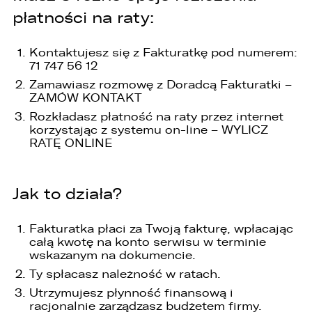
płatności na raty:
Kontaktujesz się z
Fakturatkę
pod numerem:
71
747 56 12
W związku z realizacją wymogów
Rozporządzenia Parlamentu Europejskiego i
Zamawiasz rozmowę z Doradcą
Fakturatki
–
Rady (UE) 2016/679 z dnia 27 kwietnia 2016 r. w
ZAMÓW KONTAKT
sprawie ochrony osób fizycznych w związku z
Rozkładasz płatność na raty przez internet
przetwarzaniem danych osobowych i w sprawie
korzystając z systemu on-line –
WYLICZ
swobodnego przepływu takich danych oraz
uchylenia dyrektywy 95/46/WE (ogólne
RATĘ ONLINE
rozporządzenie o ochronie danych „RODO”),
informujemy o zasadach przetwarzania
Państwa danych osobowych oraz o
Jak to działa?
przysługujących Państwu prawach z tym
związanych.
Fakturatka
płaci za Twoją fakturę, wpłacając
1. Współadministratorami danych osobowych
całą kwotę na konto serwisu w terminie
są:
wskazanym na dokumencie.
1. LELLEK sp. z o.o. ul. Opolska 2c 45-960 Opole,
Ty spłacasz należność w ratach.
2. LELLEK Gliwice sp. z o.o. ul. Portowa 2 44-100
Utrzymujesz płynność finansową i
Gliwice,
racjonalnie zarządzasz budżetem firmy.
3. LELLEK Koźle sp. z o.o. ul. B. Chrobrego 25 47-