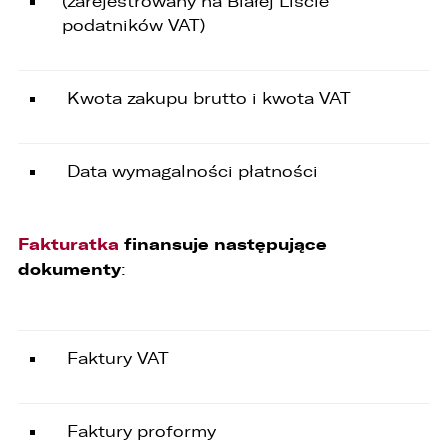
(zarejestrowany na Białej Liście
6. Administrator nie przekazuje danych
podatników VAT)
osobowych do państwa trzeciego lub
organizacji międzynarodowej.
Kwota zakupu brutto i kwota VAT
Data wymagalności płatności
Fakturatka
finansuje następujące
dokumenty
:
Faktury VAT
Faktury proformy