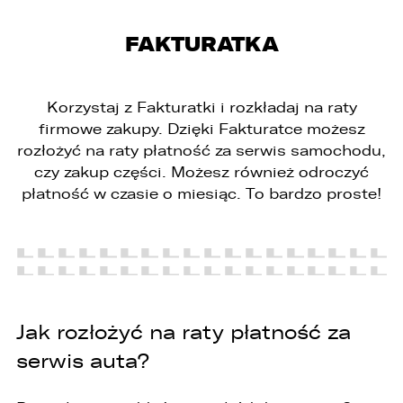
FAKTURATKA
Korzystaj z Fakturatki i rozkładaj na raty
PORÓWNYWARKA JEST PEŁNA!
UDOSTĘPNIANIE
firmowe zakupy. Dzięki Fakturatce możesz
W porównywarce mogą znajdować się
Wybierz gdzie chcesz udostępnić ofertę.
rozłożyć na raty płatność za serwis samochodu,
jednocześnie trzy samochody.
czy zakup części. Możesz również odroczyć
Wybierz samochód, który mamy zastąpić
płatność w czasie o miesiąc. To bardzo proste!
FACEBOOK
Audi Q7 45 TDI quattro.
ZASTĄP
WHATSAPP
ZASTĄP
Jak rozłożyć na raty płatność za
EMAIL
serwis auta?
ZASTĄP