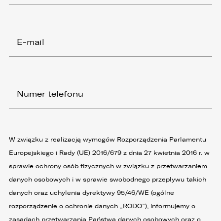
SKOPIUJ LINK
W związku z realizacją wymogów
Rozporządzenia Parlamentu Europejskiego i
Rady (UE) 2016/679 z dnia 27 kwietnia 2016 r. w
sprawie ochrony osób fizycznych w związku z
przetwarzaniem danych osobowych i w sprawie
swobodnego przepływu takich danych oraz
uchylenia dyrektywy 95/46/WE (ogólne
W związku z realizacją wymogów Rozporządzenia Parlamentu
rozporządzenie o ochronie danych „RODO”),
informujemy o zasadach przetwarzania
Europejskiego i Rady (UE) 2016/679 z dnia 27 kwietnia 2016 r. w
Państwa danych osobowych oraz o
sprawie ochrony osób fizycznych w związku z przetwarzaniem
przysługujących Państwu prawach z tym
związanych.
danych osobowych i w sprawie swobodnego przepływu takich
danych oraz uchylenia dyrektywy 95/46/WE (ogólne
1. Współadministratorami danych osobowych
są:
rozporządzenie o ochronie danych „RODO”), informujemy o
zasadach przetwarzania Państwa danych osobowych oraz o