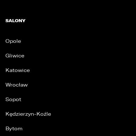
5. Dane udostępnione przez Państwa nie będą
przetwarzane w sposób zautomatyzowany i nie
będą podlegały profilowaniu.
SALONY
6. Administrator nie przekazuje danych
osobowych do państwa trzeciego lub
organizacji międzynarodowej.
Opole
Gliwice
Katowice
Wrocław
Sopot
Kędzierzyn-Koźle
Bytom