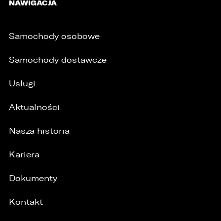
NAWIGACJA
cofnięcia wcześniej udzielonej przez Państwa
zgody.
2. Posiadają Państwo prawo do żądania od
Samochody osobowe
administratora dostępu do danych osobowych,
ich sprostowania, usunięcia lub ograniczenia
przetwarzania, a także prawo sprzeciwu,
Samochody dostawcze
żądania zaprzestania przetwarzania i
przenoszenia danych, jak również prawo do
Usługi
cofnięcia zgody w dowolnym momencie bez
wpływu na zgodność z prawem przetwarzania,
którego dokonano na podstawie zgody przed
Aktualności
jej cofnięciem
3. Mają Państwo prawo do wniesienia skargi do
Nasza historia
Prezesa Urzędu Ochrony Danych Osobowych
(PUODO) w uzasadnionych przypadkach
Kariera
stwierdzenia przetwarzania Państwa danych
niezgodnego z prawem.
Dokumenty
4. Podanie danych osobowych jest
dobrowolne, jednakże Ich brak uniemożliwi
realizację powyższych celów oraz kontakt z
Kontakt
Państwem.