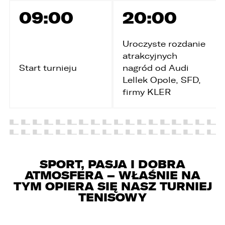
Wybierz samochód, który mamy zastąpić
FACEBOOK
09:00
20:00
Audi Q7 45 TDI quattro.
Uroczyste rozdanie
ZASTĄP
WHATSAPP
atrakcyjnych
Start turnieju
nagród od Audi
Lellek Opole, SFD,
ZASTĄP
firmy KLER
EMAIL
ZASTĄP
SKOPIUJ LINK
SPORT, PASJA I DOBRA
ATMOSFERA – WŁAŚNIE NA
TYM OPIERA SIĘ NASZ TURNIEJ
TENISOWY