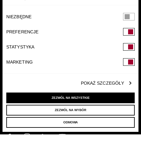
Wybór
NIEZBĘDNE
zgody
PREFERENCJE
FUNDACJA
STATYSTYKA
MARKETING
POKAŻ SZCZEGÓŁY
ZEZWÓL NA WSZYSTKIE
ZEZWÓL NA WYBÓR
© 2022 LELLEK.PL
|
POLITYKA PRYWATNOŚCI
ODMOWA