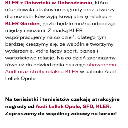
KLER z Dobroteki w Dobrodzieniu
, która
będą podlegały profilowaniu.
ufundowała atrakcyjne nagrody oraz stworzy
6. Administrator nie przekazuje danych
dla uczestników wyjątkową strefę relaksu –
osobowych do państwa trzeciego lub
KLER Garden
organizacji międzynarodowej.
, gdzie będzie można odpocząć
między meczami. Z marką KLER
współpracujemy na co dzień, dlatego tym
bardziej cieszymy się, że wspólnie tworzymy
wydarzenie, które łączy sport, biznes i
wartościowe relacje. Na co dzień zapraszamy
również do odwiedzenia naszego
showroomu
Audi oraz strefy relaksu KLER
w salonie Audi
Lellek Opole.
Na tenisistki i tenisistów czekają atrakcyjne
nagrody od
Audi Lellek Opole
,
SFD
,
KLER
.
Zapraszamy do wspólnej zabawy na korcie!