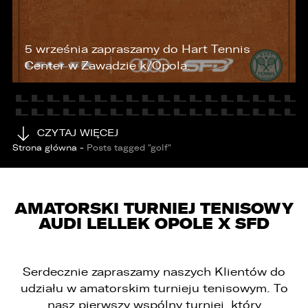
KONTAKT
5 września zapraszamy do Hart Tennis
Center w Zawadzie k/Opola.
CZYTAJ WIĘCEJ
Strona główna
-
Posts tagged "golf"
AMATORSKI TURNIEJ TENISOWY
AUDI LELLEK OPOLE X SFD
Serdecznie zapraszamy naszych Klientów do
udziału w amatorskim turnieju tenisowym. To
nasz pierwszy wspólny turniej, który