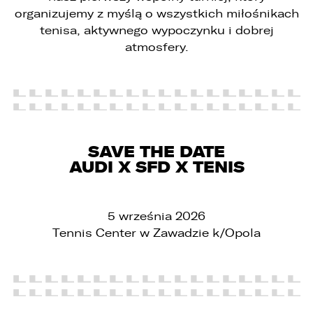
organizujemy z myślą o wszystkich miłośnikach
tenisa, aktywnego wypoczynku i dobrej
atmosfery.
SAVE THE DATE
AUDI X SFD X TENIS
5 września 2026
Tennis Center w Zawadzie k/Opola
PORÓWNYWARKA JEST PEŁNA!
UDOSTĘPNIANIE
W porównywarce mogą znajdować się
Wybierz gdzie chcesz udostępnić ofertę.
jednocześnie trzy samochody.