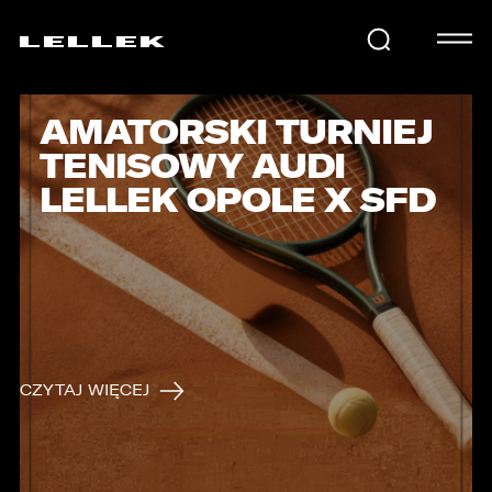
AMATORSKI TURNIEJ
SAMOCHODY
TENISOWY AUDI
LELLEK OPOLE X SFD
KARIERA
USŁUGI
AKTUALNOŚCI
CZYTAJ WIĘCEJ
E-LELLEK