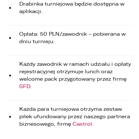
Gliwice,
Drabinka turniejowa będzie dostępna w
3. LELLEK Koźle sp. z o.o. ul. B. Chrobrego 25 47-
aplikacji.
200 Kędzierzyn- Koźle,
4. LELLEK Katowice sp. z o.o. Oddział w
Katowicach ul. T. Kościuszki 328 40-608
Katowice,
Opłata: 50 PLN/zawodnik – pobierana w
5. 3L.PL. z o.o. ul. Opolska 2c 45-960 Opole.
dniu turnieju.
1. Kontakt z Inspektorem Ochrony Danych -
iod@lellek.com.pl
2. Numer telefonu – Biuro Obsługi Klienta: 801
Każdy zawodnik w ramach udziału i opłaty
535 535.
rejestracyjnej otrzymuje lunch oraz
welcome pack przygotowany przez firmę
3. Państwa dane osobowe przetwarzane będą
w celu:
SFD
.
1. podniesienia bezpieczeństwa i rzetelności
obsługi klienta,
Każda para turniejowa otrzyma zestaw
2. przygotowania oferty;
piłek ufundowany przez naszego partnera
biznesowego, firmę
Castrol
.
3. weryfikacji możliwości zawarcia umowy,
4. realizacji usług,