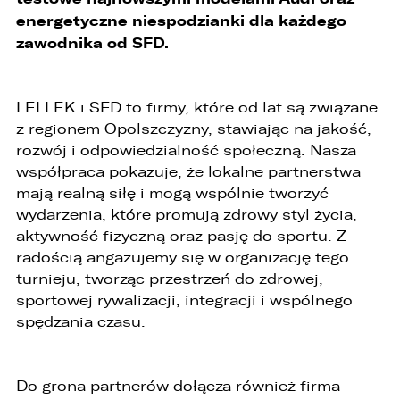
energetyczne niespodzianki dla każdego
2. Posiadają Państwo prawo do żądania od
administratora dostępu do danych osobowych,
zawodnika od SFD.
ich sprostowania, usunięcia lub ograniczenia
przetwarzania, a także prawo sprzeciwu,
żądania zaprzestania przetwarzania i
przenoszenia danych, jak również prawo do
LELLEK i SFD to firmy, które od lat są związane
cofnięcia zgody w dowolnym momencie bez
z regionem Opolszczyzny, stawiając na jakość,
wpływu na zgodność z prawem przetwarzania,
rozwój i odpowiedzialność społeczną. Nasza
którego dokonano na podstawie zgody przed
jej cofnięciem
współpraca pokazuje, że lokalne partnerstwa
mają realną siłę i mogą wspólnie tworzyć
3. Mają Państwo prawo do wniesienia skargi do
wydarzenia, które promują zdrowy styl życia,
Prezesa Urzędu Ochrony Danych Osobowych
(PUODO) w uzasadnionych przypadkach
aktywność fizyczną oraz pasję do sportu. Z
stwierdzenia przetwarzania Państwa danych
radością angażujemy się w organizację tego
niezgodnego z prawem.
turnieju, tworząc przestrzeń do zdrowej,
4. Podanie danych osobowych jest
sportowej rywalizacji, integracji i wspólnego
dobrowolne, jednakże Ich brak uniemożliwi
spędzania czasu.
realizację powyższych celów oraz kontakt z
Państwem.
5. Dane udostępnione przez Państwa nie będą
Do grona partnerów dołącza również firma
przetwarzane w sposób zautomatyzowany i nie