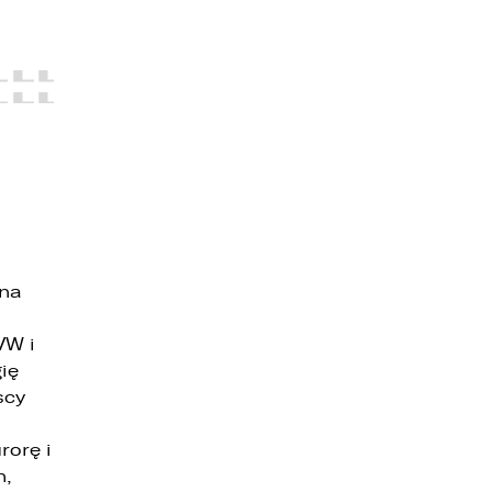
 na
e
VW i
ię
scy
rorę i
h,