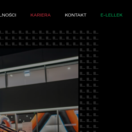
LNOŚCI
KARIERA
KONTAKT
E-LELLEK
MARKI
SERWISIE
YCZNE
DĘ PRÓBNĄ