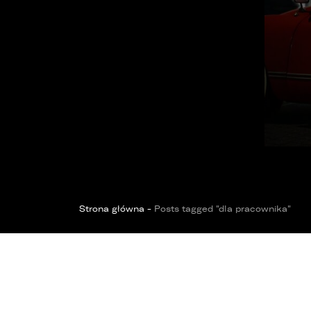
OPOL
Sprawdzenie samochodu
Wrocław
Funda
ZOBACZ WSZYSTKIE
Sopot
Kędzierzyn-Koźle
Bytom
Strona główna
-
Posts tagged "dla pracownika"