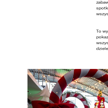
zabaw
spotk
wszys
To wy
pokaz
1
wszys
2
dziel
3
1