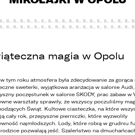
iąteczna magia w Opolu
w tym roku atmosfera była zdecydowanie za gorąca
 związku z realizacją wymogów Rozporządzenia Parlamentu
eczne sweterki, wyjątkowa aranżacja w salonie Audi,
uropejskiego i Rady (UE) 2016/679 z dnia 27 kwietnia 2016 r. w sprawi
yszny poczęstunek w salonie SKODY, prac zabaw w 
chrony osób fizycznych w związku z przetwarzaniem danych
sobowych i w sprawie swobodnego przepływu takich danych oraz
ywne warsztaty sprawiły, że wszyscy poczuliśmy mag
chylenia dyrektywy 95/46/WE (ogólne rozporządzenie o ochronie
odzących Świąt. Kultowe ciasteczka, na które wszy
anych „RODO”), informujemy o zasadach przetwarzania Państwa
ją cały rok, przepyszne pierniczki, które wyzwoliły
anych osobowych oraz o przysługujących Państwu prawach z tym
wiązanych.
ywność najmłodszych. Lody, które robią w grudniu fu
 rodzice pozwalają jeść. Szaleństwo na dmuchańcac
. Współadministratorami danych osobowych są: