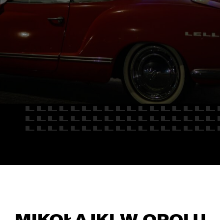
E
Kredyty
cja
Car detailing
Fakturatka
NAPISZ DO
Stacja kontroli pojazdów
Ubezpieczenia
Serwis mechaniczny
Sprawdzenie samochodu
MIKOŁAJKI W OPOLU