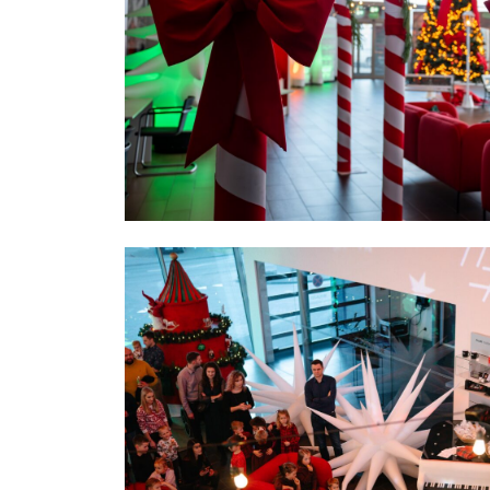
1
n
w
2
UD
d
p
Wybie
p
z
p
c
3
O
s