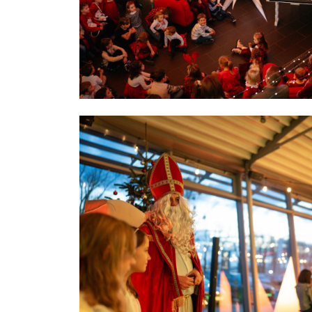
4
u
5
z
6
t