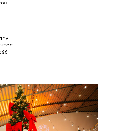
amu –
ejny
przede
ość