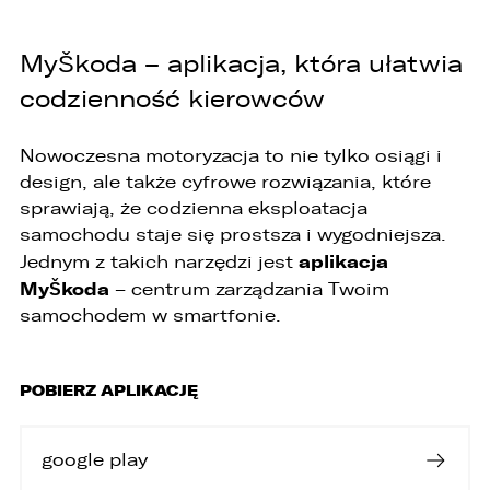
MyŠkoda – aplikacja, która ułatwia
codzienność kierowców
PORÓWNYWARKA JEST PEŁNA!
UDOSTĘPNIANIE
Nowoczesna motoryzacja to nie tylko osiągi i
design, ale także cyfrowe rozwiązania, które
W porównywarce mogą znajdować się
Wybierz gdzie chcesz udostępnić ofertę.
jednocześnie trzy samochody.
sprawiają, że codzienna eksploatacja
samochodu staje się prostsza i wygodniejsza.
Wybierz samochód, który mamy zastąpić
FACEBOOK
Audi Q7 45 TDI quattro.
aplikacja
Jednym z takich narzędzi jest
MyŠkoda
– centrum zarządzania Twoim
samochodem w smartfonie.
ZASTĄP
WHATSAPP
POBIERZ APLIKACJĘ
ZASTĄP
EMAIL
google play
ZASTĄP