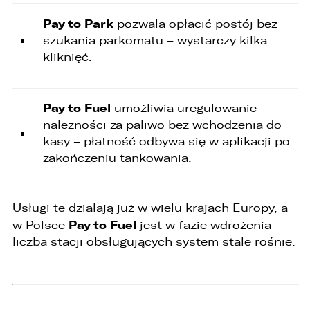
5. obsługi zgłoszeń i udzielania odpowiedzi na
zgłoszenia.
Pay to Park
pozwala opłacić postój bez
szukania parkomatu – wystarczy kilka
1. Odbiorcami Państwa danych osobowych
kliknięć.
będą:
1. wyłącznie podmioty uprawnione do uzyskania
danych osobowych na podstawie przepisów
Pay to Fuel
umożliwia uregulowanie
prawa,
należności za paliwo bez wchodzenia do
2. osoby upoważnione przez Administratora do
kasy – płatność odbywa się w aplikacji po
przetwarzania danych w ramach wykonywania
zakończeniu tankowania.
swoich obowiązków służbowych,
3. podmioty, którym Administrator zleca
wykonanie czynności, z którymi wiąże się
Usługi te działają już w wielu krajach Europy, a
konieczność przetwarzania danych (podmioty
przetwarzające).
Pay to Fuel
w Polsce
jest w fazie wdrożenia –
liczba stacji obsługujących system stale rośnie.
1. Państwa dane będą przechowywane przez
Administratora przez okres nie dłuższy niż
wymagają tego przepisy prawa lub do czasu
cofnięcia wcześniej udzielonej przez Państwa
zgody.