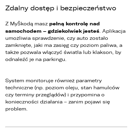
2. Posiadają Państwo prawo do żądania od
Zdalny dostęp i bezpieczeństwo
administratora dostępu do danych osobowych,
ich sprostowania, usunięcia lub ograniczenia
przetwarzania, a także prawo sprzeciwu,
pełną kontrolę nad
Z MyŠkodą masz
żądania zaprzestania przetwarzania i
samochodem – gdziekolwiek jesteś
. Aplikacja
przenoszenia danych, jak również prawo do
cofnięcia zgody w dowolnym momencie bez
umożliwia sprawdzenie, czy auto zostało
wpływu na zgodność z prawem przetwarzania,
zamknięte, jaki ma zasięg czy poziom paliwa, a
którego dokonano na podstawie zgody przed
także pozwala włączyć światła lub klakson, by
jej cofnięciem
odnaleźć je na parkingu.
3. Mają Państwo prawo do wniesienia skargi do
Prezesa Urzędu Ochrony Danych Osobowych
(PUODO) w uzasadnionych przypadkach
stwierdzenia przetwarzania Państwa danych
System monitoruje również parametry
niezgodnego z prawem.
techniczne (np. poziom oleju, stan hamulców
czy terminy przeglądów) i przypomina o
4. Podanie danych osobowych jest
dobrowolne, jednakże Ich brak uniemożliwi
konieczności działania – zanim pojawi się
realizację powyższych celów oraz kontakt z
problem.
Państwem.
5. Dane udostępnione przez Państwa nie będą
przetwarzane w sposób zautomatyzowany i nie
będą podlegały profilowaniu.