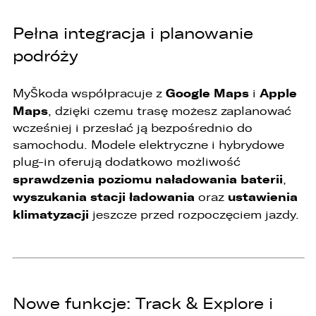
6. Administrator nie przekazuje danych
Pełna integracja i planowanie
osobowych do państwa trzeciego lub
organizacji międzynarodowej.
podróży
Google Maps
Apple
MyŠkoda współpracuje z
i
Maps
, dzięki czemu trasę możesz zaplanować
wcześniej i przesłać ją bezpośrednio do
samochodu. Modele elektryczne i hybrydowe
plug-in oferują dodatkowo możliwość
sprawdzenia poziomu naładowania baterii
,
wyszukania stacji ładowania
ustawienia
oraz
klimatyzacji
jeszcze przed rozpoczęciem jazdy.
Nowe funkcje: Track & Explore i