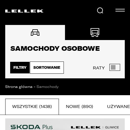
SAMOCHODY
SAMOCHODY OSOBOWE
KARIERA
FILTRY
SORTOWANIE
RATY
USŁUGI
Strona główna
-
Samochody
AKTUALNOŚCI
WSZYSTKIE (1438)
NOWE (890)
UŻYWANE 
E-LELLEK