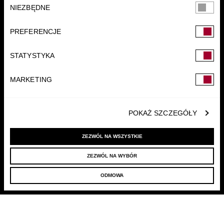
Wybór
NIEZBĘDNE
zgody
PREFERENCJE
STATYSTYKA
FUNDACJA
MARKETING
POKAŻ SZCZEGÓŁY
ZEZWÓL NA WSZYSTKIE
ZEZWÓL NA WYBÓR
© 2022 LELLEK.PL
|
POLITYKA PRYWATNOŚCI
ODMOWA