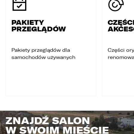
PAKIETY
CZĘŚCI
PRZEGLĄDÓW
AKCES
Pakiety przeglądów dla
Części ory
samochodów używanych
renomowa
ZNAJDŹ SALON
W SWOIM MIEŚCIE