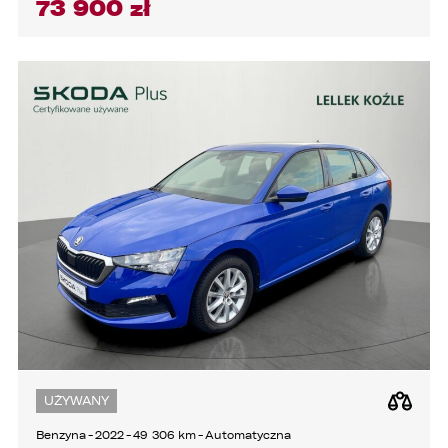
73 900 zł
3. podmioty, którym Administrator zleca
wykonanie czynności, z którymi wiąże się
konieczność przetwarzania danych (podmioty
przetwarzające).
1. Państwa dane będą przechowywane przez
Administratora przez okres nie dłuższy niż
wymagają tego przepisy prawa lub do czasu
cofnięcia wcześniej udzielonej przez Państwa
zgody.
2. Posiadają Państwo prawo do żądania od
administratora dostępu do danych osobowych,
ich sprostowania, usunięcia lub ograniczenia
przetwarzania, a także prawo sprzeciwu,
żądania zaprzestania przetwarzania i
przenoszenia danych, jak również prawo do
cofnięcia zgody w dowolnym momencie bez
wpływu na zgodność z prawem przetwarzania,
którego dokonano na podstawie zgody przed
jej cofnięciem
UŻYWANY
3. Mają Państwo prawo do wniesienia skargi do
Benzyna
-
2022
-
49 306 km
-
Automatyczna
Prezesa Urzędu Ochrony Danych Osobowych