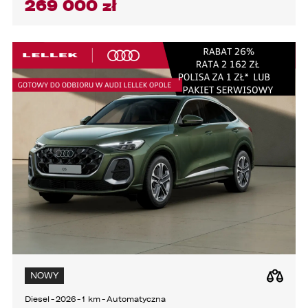
269 000 zł
3. podmioty, którym Administrator zleca
wykonanie czynności, z którymi wiąże się
konieczność przetwarzania danych (podmioty
przetwarzające).
1. Państwa dane będą przechowywane przez
Administratora przez okres nie dłuższy niż
wymagają tego przepisy prawa lub do czasu
cofnięcia wcześniej udzielonej przez Państwa
zgody.
2. Posiadają Państwo prawo do żądania od
administratora dostępu do danych osobowych,
ich sprostowania, usunięcia lub ograniczenia
przetwarzania, a także prawo sprzeciwu,
żądania zaprzestania przetwarzania i
przenoszenia danych, jak również prawo do
cofnięcia zgody w dowolnym momencie bez
wpływu na zgodność z prawem przetwarzania,
którego dokonano na podstawie zgody przed
jej cofnięciem
NOWY
3. Mają Państwo prawo do wniesienia skargi do
Diesel
-
2026
-
1 km
-
Automatyczna
Prezesa Urzędu Ochrony Danych Osobowych