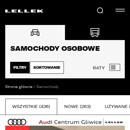
SAMOCHODY
SAMOCHODY OSOBOWE
KARIERA
FILTRY
SORTOWANIE
RATY
USŁUGI
Strona główna
-
Samochody
AKTUALNOŚCI
WSZYSTKIE (436)
NOWE (263)
UŻYWANE (
E-LELLEK