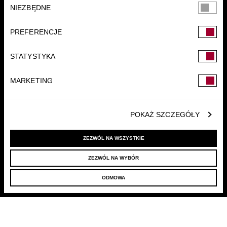
Wybór
NIEZBĘDNE
zgody
PREFERENCJE
STATYSTYKA
FUNDACJA
MARKETING
POKAŻ SZCZEGÓŁY
ZEZWÓL NA WSZYSTKIE
ZEZWÓL NA WYBÓR
© 2022 LELLEK.PL
|
POLITYKA PRYWATNOŚCI
ODMOWA