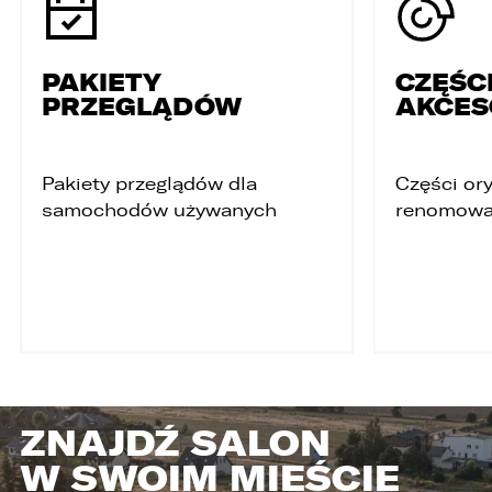
PAKIETY
CZĘŚCI
PRZEGLĄDÓW
AKCES
Pakiety przeglądów dla
Części ory
samochodów używanych
renomowa
ZNAJDŹ SALON
W SWOIM MIEŚCIE