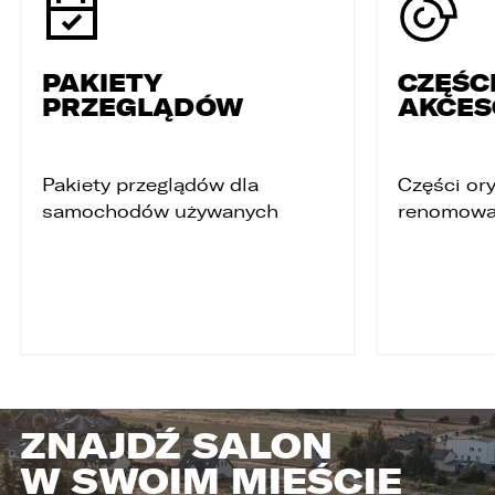
PAKIETY
CZĘŚCI
PRZEGLĄDÓW
AKCES
Pakiety przeglądów dla
Części ory
samochodów używanych
renomowa
ZNAJDŹ SALON
W SWOIM MIEŚCIE