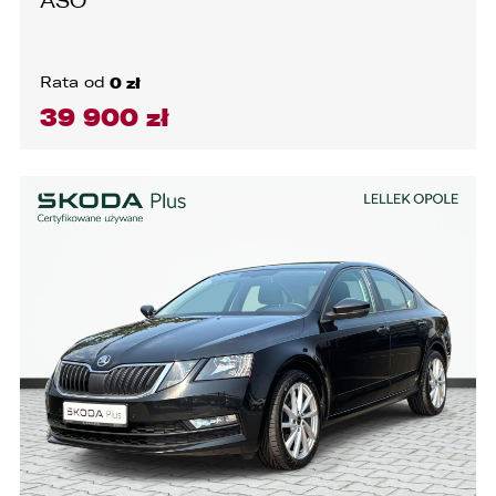
ASO
Rata od
0 zł
39 900 zł
WYCZYŚĆ
WYCZYŚĆ
WYCZYŚĆ
WYCZYŚĆ
SILNIK I NAPĘD
HISTORIA POJAZDU
NADWOZIE
WYPOSAŻENIE
LOKALIZACJA