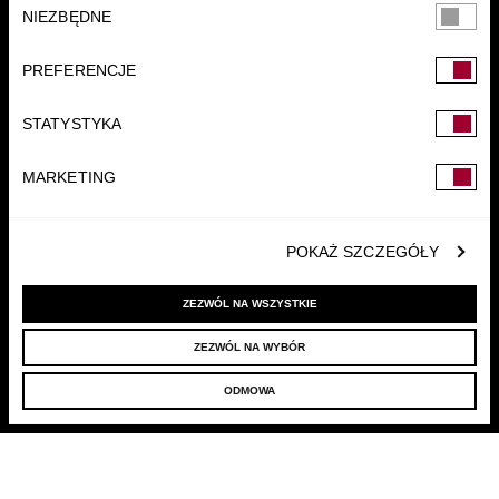
Wybór
NIEZBĘDNE
zgody
PREFERENCJE
STATYSTYKA
FUNDACJA
MARKETING
POKAŻ SZCZEGÓŁY
ZEZWÓL NA WSZYSTKIE
ZEZWÓL NA WYBÓR
© 2022 LELLEK.PL
|
POLITYKA PRYWATNOŚCI
ODMOWA