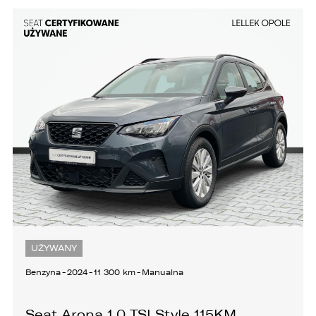
UŻYWANY
Benzyna
-
2024
-
11 300 km
-
Manualna
Seat Arona 1.0 TSI Style 115KM,