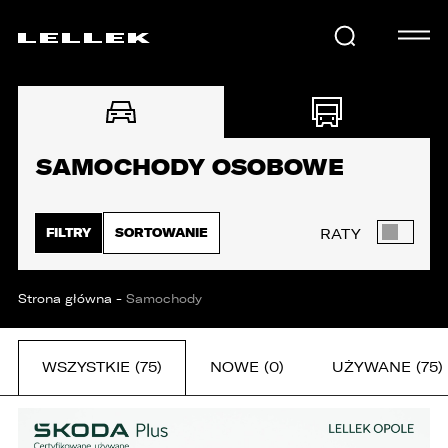
SAMOCHODY
SAMOCHODY OSOBOWE
KARIERA
FILTRY
SORTOWANIE
RATY
USŁUGI
Strona główna
-
Samochody
AKTUALNOŚCI
WSZYSTKIE (75)
NOWE (0)
UŻYWANE (75)
E-LELLEK