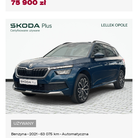
75 900 zł
3. podmioty, którym Administrator zleca
wykonanie czynności, z którymi wiąże się
konieczność przetwarzania danych (podmioty
przetwarzające).
1. Państwa dane będą przechowywane przez
Administratora przez okres nie dłuższy niż
wymagają tego przepisy prawa lub do czasu
cofnięcia wcześniej udzielonej przez Państwa
zgody.
2. Posiadają Państwo prawo do żądania od
administratora dostępu do danych osobowych,
ich sprostowania, usunięcia lub ograniczenia
przetwarzania, a także prawo sprzeciwu,
żądania zaprzestania przetwarzania i
przenoszenia danych, jak również prawo do
cofnięcia zgody w dowolnym momencie bez
wpływu na zgodność z prawem przetwarzania,
którego dokonano na podstawie zgody przed
jej cofnięciem
UŻYWANY
3. Mają Państwo prawo do wniesienia skargi do
Benzyna
-
2021
-
63 075 km
-
Automatyczna
Prezesa Urzędu Ochrony Danych Osobowych