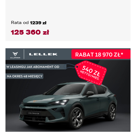
Rata od
1239 zł
125 360 zł
WYCZYŚĆ
WYCZYŚĆ
WYCZYŚĆ
WYCZYŚĆ
SILNIK I NAPĘD
HISTORIA POJAZDU
NADWOZIE
WYPOSAŻENIE
LOKALIZACJA