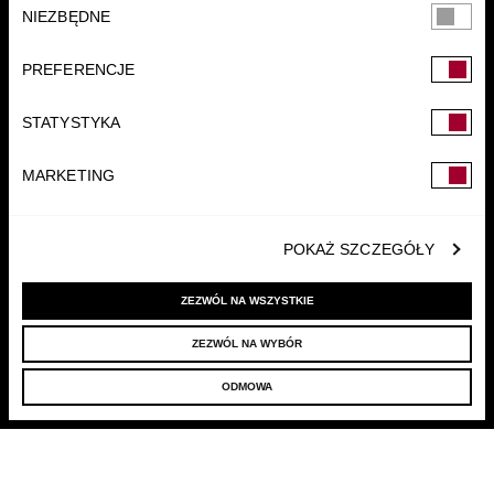
Wybór
NIEZBĘDNE
zgody
PREFERENCJE
STATYSTYKA
FUNDACJA
MARKETING
POKAŻ SZCZEGÓŁY
ZEZWÓL NA WSZYSTKIE
ZEZWÓL NA WYBÓR
© 2022 LELLEK.PL
|
POLITYKA PRYWATNOŚCI
ODMOWA