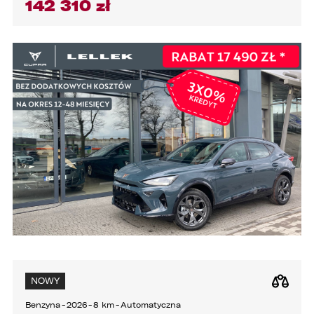
142 310 zł
3. podmioty, którym Administrator zleca
wykonanie czynności, z którymi wiąże się
konieczność przetwarzania danych (podmioty
przetwarzające).
1. Państwa dane będą przechowywane przez
Administratora przez okres nie dłuższy niż
wymagają tego przepisy prawa lub do czasu
cofnięcia wcześniej udzielonej przez Państwa
zgody.
2. Posiadają Państwo prawo do żądania od
administratora dostępu do danych osobowych,
ich sprostowania, usunięcia lub ograniczenia
przetwarzania, a także prawo sprzeciwu,
żądania zaprzestania przetwarzania i
przenoszenia danych, jak również prawo do
cofnięcia zgody w dowolnym momencie bez
wpływu na zgodność z prawem przetwarzania,
którego dokonano na podstawie zgody przed
jej cofnięciem
NOWY
3. Mają Państwo prawo do wniesienia skargi do
Benzyna
-
2026
-
8 km
-
Automatyczna
Prezesa Urzędu Ochrony Danych Osobowych