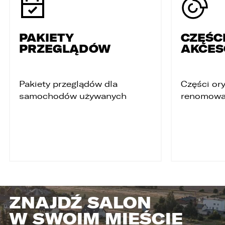
PAKIETY
CZĘŚCI
PRZEGLĄDÓW
AKCES
Pakiety przeglądów dla
Części ory
samochodów używanych
renomowa
ZNAJDŹ SALON
W SWOIM MIEŚCIE