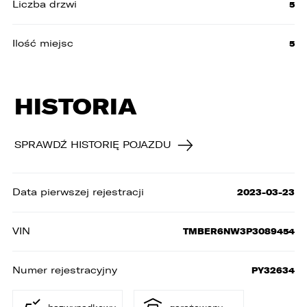
Liczba drzwi
5
Ilość miejsc
5
HISTORIA
W związku z realizacją wymogów
SPRAWDŹ HISTORIĘ POJAZDU
Rozporządzenia Parlamentu Europejskiego i
Rady (UE) 2016/679 z dnia 27 kwietnia 2016 r. w
sprawie ochrony osób fizycznych w związku z
przetwarzaniem danych osobowych i w sprawie
Data pierwszej rejestracji
2023-03-23
swobodnego przepływu takich danych oraz
uchylenia dyrektywy 95/46/WE (ogólne
rozporządzenie o ochronie danych „RODO”),
VIN
TMBER6NW3P3089454
informujemy o zasadach przetwarzania
Państwa danych osobowych oraz o
przysługujących Państwu prawach z tym
Numer rejestracyjny
PY32634
związanych.
1. Współadministratorami danych osobowych