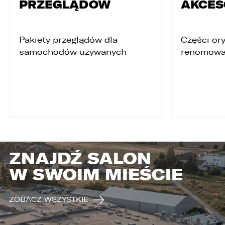
PRZEGLĄDÓW
AKCES
Pakiety przeglądów dla
Części ory
samochodów używanych
renomowa
ZNAJDŹ SALON
W SWOIM MIEŚCIE
ZOBACZ WSZYSTKIE