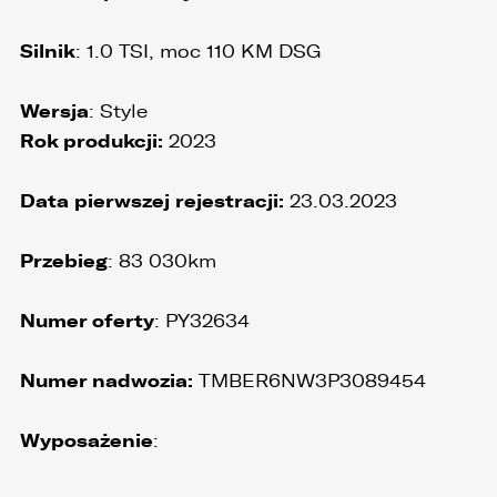
3. weryfikacji możliwości zawarcia umowy,
Silnik
: 1.0 TSI, moc 110 KM DSG
4. realizacji usług,
Wersja
: Style
5. obsługi zgłoszeń i udzielania odpowiedzi na
zgłoszenia.
Rok produkcji:
2023
1. Odbiorcami Państwa danych osobowych
będą:
Data pierwszej rejestracji:
23.03.2023
1. wyłącznie podmioty uprawnione do uzyskania
danych osobowych na podstawie przepisów
Przebieg
: 83 030km
prawa,
2. osoby upoważnione przez Administratora do
Numer oferty
: PY32634
przetwarzania danych w ramach wykonywania
swoich obowiązków służbowych,
Numer nadwozia:
TMBER6NW3P3089454
3. podmioty, którym Administrator zleca
wykonanie czynności, z którymi wiąże się
konieczność przetwarzania danych (podmioty
Wyposażenie
:
przetwarzające).
1. Państwa dane będą przechowywane przez