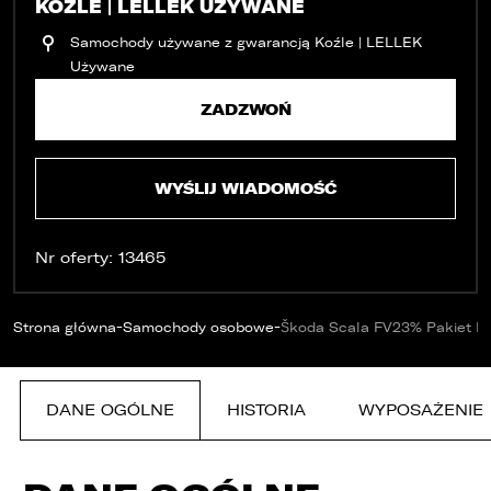
KOŹLE | LELLEK UŻYWANE
Samochody używane z gwarancją Koźle | LELLEK
Używane
ZADZWOŃ
WYŚLIJ WIADOMOŚĆ
Nr oferty: 13465
-
-
Strona główna
Samochody osobowe
Škoda Scala FV23% Pakiet D
DANE OGÓLNE
HISTORIA
WYPOSAŻENIE
PORÓWNYWARKA JEST PEŁNA!
UDOSTĘPNIANIE