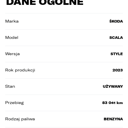
DANE OGÓLNE
W porównywarce mogą znajdować się
Wybierz gdzie chcesz udostępnić ofertę.
jednocześnie trzy samochody.
Wybierz samochód, który mamy zastąpić
FACEBOOK
Audi Q7 45 TDI quattro.
Marka
ŠKODA
ZASTĄP
Model
SCALA
WHATSAPP
Wersja
STYLE
ZASTĄP
EMAIL
Rok produkcji
2023
ZASTĄP
Stan
UŻYWANY
SKOPIUJ LINK
Przebieg
83 041 km
Rodzaj paliwa
BENZYNA