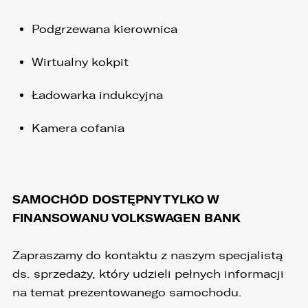
Państwem.
Podgrzewana kierownica
5. Dane udostępnione przez Państwa nie będą
przetwarzane w sposób zautomatyzowany i nie
będą podlegały profilowaniu.
Wirtualny kokpit
6. Administrator nie przekazuje danych
Ładowarka indukcyjna
osobowych do państwa trzeciego lub
organizacji międzynarodowej.
Kamera cofania
SAMOCHÓD DOSTĘPNY TYLKO W
FINANSOWANU VOLKSWAGEN BANK
Zapraszamy do kontaktu z naszym specjalistą
ds. sprzedaży, który udzieli pełnych informacji
na temat prezentowanego samochodu.