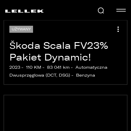
UŻYWANY
SAMOCHODY
Škoda Scala FV23%
Pakiet Dynamic!
KARIERA
2023
110 KM
83 041 km
Automatyczna
Dwusprzęgłowa (DCT, DSG)
Benzyna
USŁUGI
Zdjęcie 1 z 20
AKTUALNOŚCI
E-LELLEK