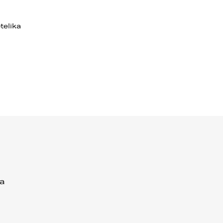
telika
a