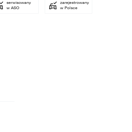
serwisowany
zarejestrowany
w ASO
w Polsce