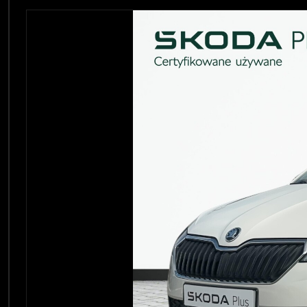
Zdjęcie 1 z 21
OPOL
Sprawdzenie samochodu
Wrocław
Funda
ZOBACZ WSZYSTKIE
Sopot
Kędzierzyn-Koźle
Bytom