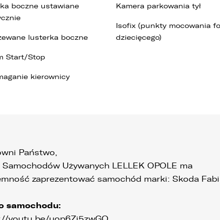
rka boczne ustawiane
Kamera parkowania tył
ycznie
Isofix (punkty mocowania fo
zewane lusterka boczne
dziecięcego)
m Start/Stop
aganie kierownicy
wni Państwo,
n Samochodów Używanych LELLEK OPOLE ma
emność zaprezentować samochód marki: Skoda Fabi
o samochodu:
://youtu.be/uop6Zi5zwGQ