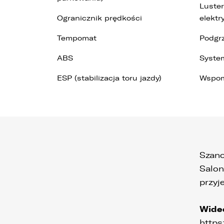
Luste
Ogranicznik prędkości
elektr
Tempomat
Podgr
ABS
Syste
ESP (stabilizacja toru jazdy)
Wspom
Szano
Salo
przyj
Wide
https