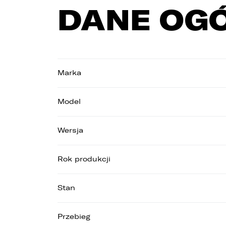
DANE OG
Marka
1
2
Model
3
Wersja
Rok produkcji
Stan
Przebieg
1