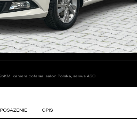
 95KM, kamera cofania, salon Polska, seriws ASO
 związku z realizacją wymogów Rozporządzenia Parlamentu
uropejskiego i Rady (UE) 2016/679 z dnia 27 kwietnia 2016 r. w sprawi
chrony osób fizycznych w związku z przetwarzaniem danych
sobowych i w sprawie swobodnego przepływu takich danych oraz
chylenia dyrektywy 95/46/WE (ogólne rozporządzenie o ochronie
POSAŻENIE
OPIS
anych „RODO”), informujemy o zasadach przetwarzania Państwa
anych osobowych oraz o przysługujących Państwu prawach z tym
wiązanych.
. Współadministratorami danych osobowych są: