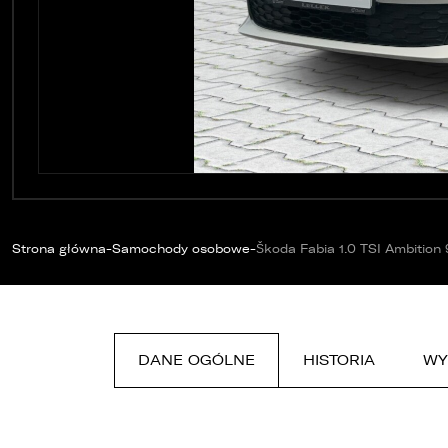
-
-
Strona główna
Samochody osobowe
Škoda Fabia 1.0 TSI Ambition
W
E
o
o
u
DANE OGÓLNE
HISTORIA
WY
d
d
z
1