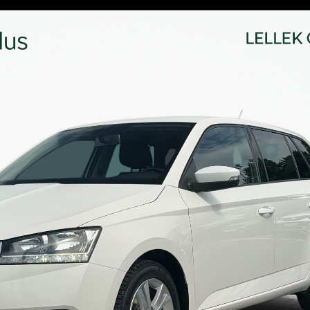
E
Kredyty
cja
Car detailing
Fakturatka
NAPISZ DO
Stacja kontroli pojazdów
Ubezpieczenia
Serwis mechaniczny
Sprawdzenie samochodu