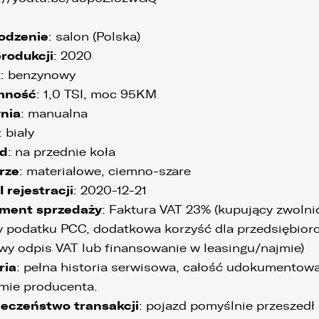
odzenie
: salon (Polska)
rodukcji
: 2020
k
: benzynowy
mność
: 1,0 TSI, moc 95KM
nia
: manualna
: biały
d
: na przednie koła
rze
: materiałowe, ciemno-szare
I rejestracji
: 2020-12-21
ment sprzedaży
: Faktura VAT 23% (kupujący zwolni
y podatku PCC, dodatkowa korzyść dla przedsiębior
wy odpis VAT lub finansowanie w leasingu/najmie)
ria
: pełna historia serwisowa, całość udokumentow
mie producenta.
eczeństwo transakcji
: pojazd pomyślnie przeszedł