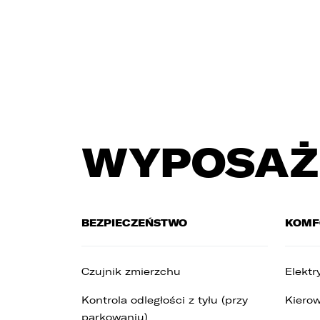
4
u
5
z
6
t
WYPOSAŻ
BEZPIECZEŃSTWO
KOMF
Czujnik zmierzchu
Elektr
Kontrola odległości z tyłu (przy
Kierow
parkowaniu)