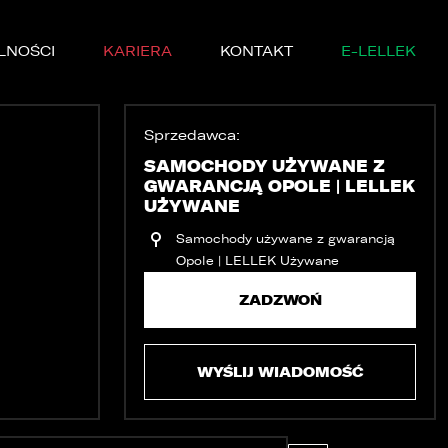
LNOŚCI
KARIERA
KONTAKT
E-LELLEK
Sprzedawca:
SAMOCHODY UŻYWANE Z
GWARANCJĄ OPOLE | LELLEK
UŻYWANE
Samochody używane z gwarancją
MARKI
Opole | LELLEK Używane
SERWISIE
ZADZWOŃ
YCZNE
WYŚLIJ WIADOMOŚĆ
DĘ PRÓBNĄ