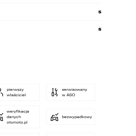
5
5
e
s
pierwszy
serwisowany
właściciel
w ASO
weryfikacja
danych
bezwypadkowy
otomoto.pl