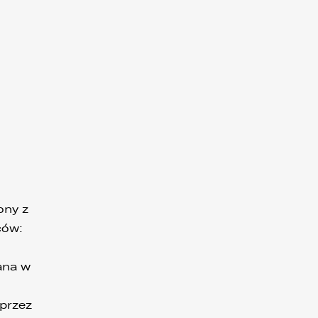
ony z
ców:
ana w
 przez