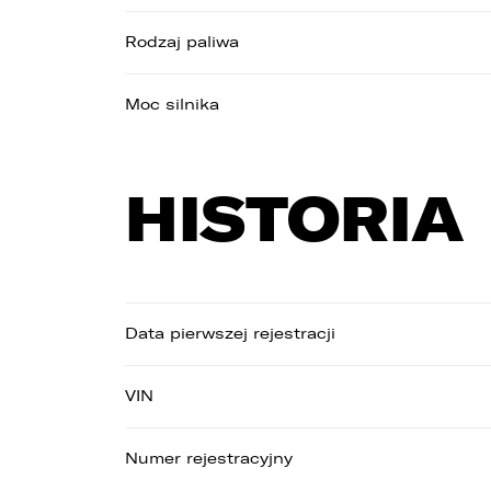
Rodzaj paliwa
Moc silnika
HISTORIA
1
n
w
2
UD
d
p
Data pierwszej rejestracji
Wybie
p
z
p
VIN
c
3
Numer rejestracyjny
O
s