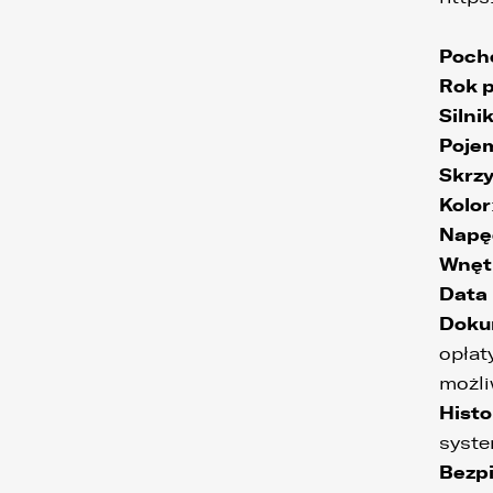
Poch
Rok p
Silni
Poje
Skrzy
Kolor
Napę
Wnęt
Data 
Doku
opłat
możli
Histo
syste
Bezpi